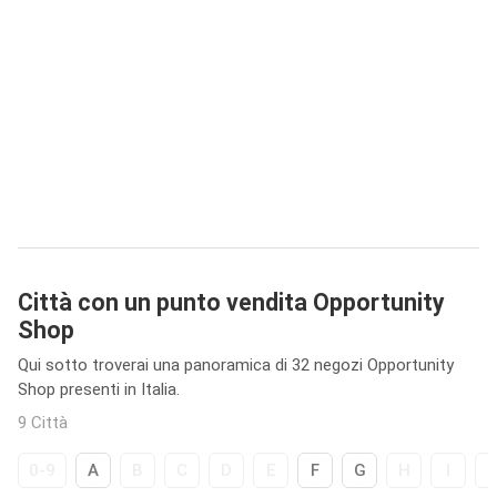
Città con un punto vendita Opportunity
Shop
Qui sotto troverai una panoramica di 32 negozi Opportunity
Shop presenti in Italia.
9 Città
0-9
A
B
C
D
E
F
G
H
I