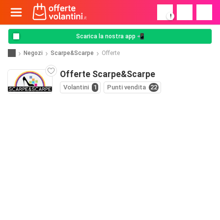
!
Scarica la nostra app 📲
Negozi
Scarpe&Scarpe
Offerte
Offerte Scarpe&Scarpe
Volantini
1
Punti vendita
22