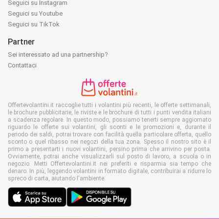
Seguici su Instagram
Seguici su Youtube
Seguici su TikTok
Partner
Sei interessato ad una partnership?
Contattaci
Offertevolantini.it raccoglie tutti i volantini più recenti, le offerte settimanali,
le brochure pubblicitarie, le riviste e le brochure di tutti i punti vendita italiani
a scadenza regolare. In questo modo, possiamo tenerti sempre aggiornato
riguardo le offerte sui volantini, gli sconti e le promozioni e, durante il
periodo dei saldi, potrai trovare con facilità quella particolare offerta, quello
sconto o quel ribasso nei negozi della tua zona. Spesso il nostro sito è il
primo a presentarti i nuovi volantini, persino prima che arrivino per posta.
Ovviamente, potrai anche visualizzarli sul posto di lavoro, a scuola o in
negozio. Metti Offertevolantini.it nei preferiti e risparmia sia tempo che
denaro. In più, leggendo volantini in formato digitale, contribuirai a ridurre lo
spreco di carta, aiutando l'ambiente.