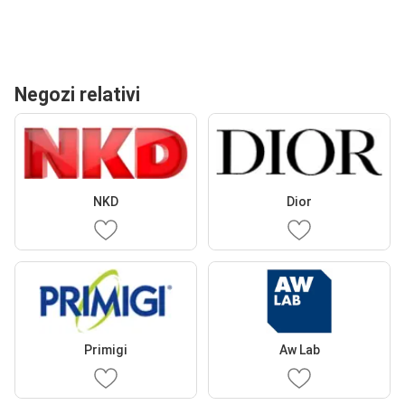
Negozi relativi
NKD
Dior
Primigi
Aw Lab