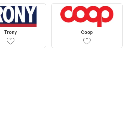
Trony
Coop