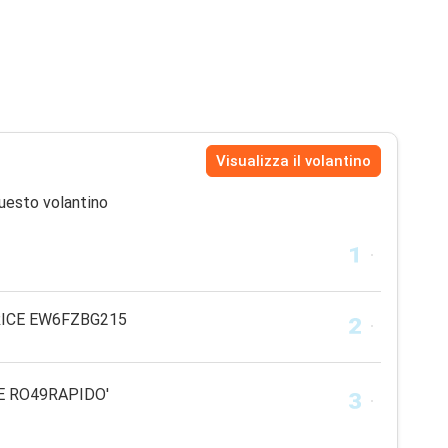
Visualizza il volantino
uesto volantino
TRICE EW6FZBG215
E RO49RAPIDO'