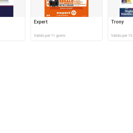
Expert
Trony
Valido per 11 giorni
Valido per 15 