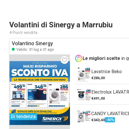
Volantini di Sinergy a Marrubiu
4 Punti vendita
Volantino Sinergy
Valido: 31 lug a 31 ago
Le migliori scelte
in q
Lavatrice Beko
€286,00
Electrolux LAVA
€491,00
CANDY LAVATRIC
Di tendenza
-40%
€343,40