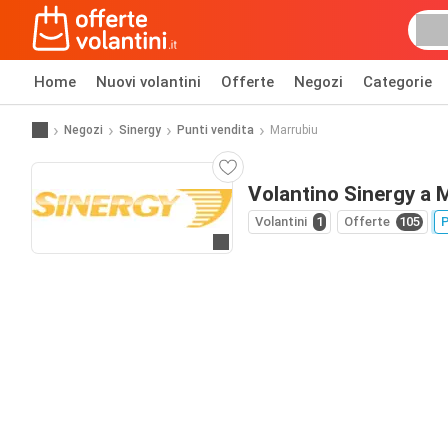
Home
Nuovi volantini
Offerte
Negozi
Categorie
Negozi
Sinergy
Punti vendita
Marrubiu
Volantino Sinergy a 
Volantini
1
Offerte
105
P
Vai al sito web