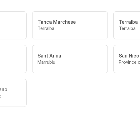
Tanca Marchese
Terralba
Terralba
Terralba
Sant'Anna
San Nicol
Marrubiu
Province 
dano
o