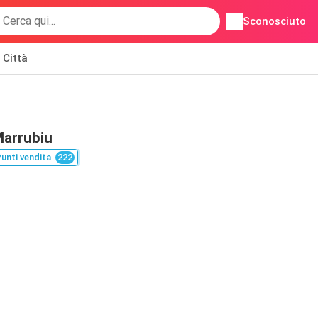
Sconosciuto
Città
Marrubiu
unti vendita
222