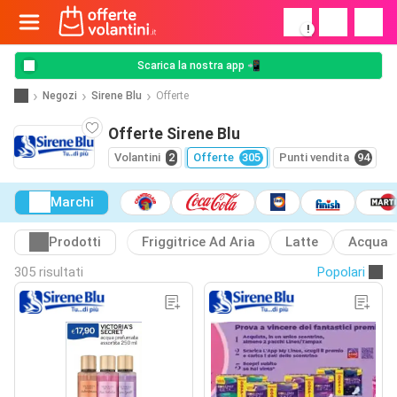
!
Scarica la nostra app 📲
Negozi
Sirene Blu
Offerte
Offerte Sirene Blu
Volantini
2
Offerte
305
Punti vendita
94
Marchi
Prodotti
Friggitrice Ad Aria
Latte
Acqua
305 risultati
Popolari