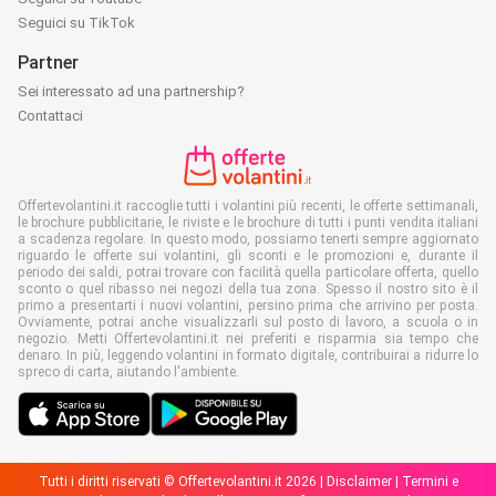
Seguici su TikTok
Partner
Sei interessato ad una partnership?
Contattaci
Offertevolantini.it raccoglie tutti i volantini più recenti, le offerte settimanali,
le brochure pubblicitarie, le riviste e le brochure di tutti i punti vendita italiani
a scadenza regolare. In questo modo, possiamo tenerti sempre aggiornato
riguardo le offerte sui volantini, gli sconti e le promozioni e, durante il
periodo dei saldi, potrai trovare con facilità quella particolare offerta, quello
sconto o quel ribasso nei negozi della tua zona. Spesso il nostro sito è il
primo a presentarti i nuovi volantini, persino prima che arrivino per posta.
Ovviamente, potrai anche visualizzarli sul posto di lavoro, a scuola o in
negozio. Metti Offertevolantini.it nei preferiti e risparmia sia tempo che
denaro. In più, leggendo volantini in formato digitale, contribuirai a ridurre lo
spreco di carta, aiutando l'ambiente.
Tutti i diritti riservati © Offertevolantini.it 2026 |
Disclaimer
|
Termini e