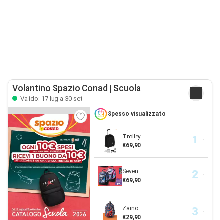
Volantino Spazio Conad | Scuola
Valido: 17 lug a 30 set
Spesso visualizzato
Trolley
€69,90
Seven
€69,90
Zaino
€29,90