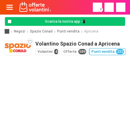
!
Scarica la nostra app 📲
Negozi
Spazio Conad
Punti vendita
Apricena
Volantino Spazio Conad a Apricena
Volantini
4
Offerte
589
Punti vendita
232