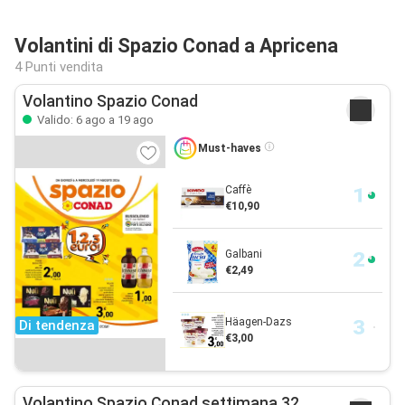
Volantini di Spazio Conad a Apricena
4 Punti vendita
Volantino Spazio Conad
Valido: 6 ago a 19 ago
Must-haves
Caffè
€10,90
Galbani
€2,49
Häagen-Dazs
Di tendenza
€3,00
Volantino Spazio Conad settimana 32