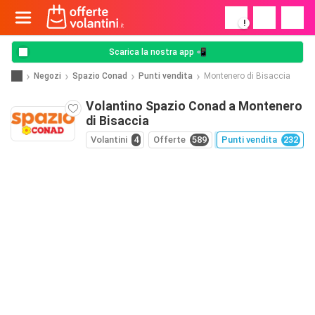
!
Scarica la nostra app 📲
Negozi
Spazio Conad
Punti vendita
Montenero di Bisaccia
Volantino Spazio Conad a Montenero
di Bisaccia
Volantini
4
Offerte
589
Punti vendita
232