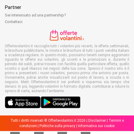
Partner
Sei interessato ad una partnership?
Contattaci
Offertevolantini.it raccoglie tutti i volantini più recenti, le offerte settimanali,
le brochure pubblicitarie, le riviste e le brochure di tutti i punti vendita italiani
a scadenza regolare. In questo modo, possiamo tenerti sempre aggiornato
riguardo le offerte sui volantini, gli sconti e le promozioni e, durante il
periodo dei saldi, potrai trovare con facilità quella particolare offerta, quello
sconto o quel ribasso nei negozi della tua zona. Spesso il nostro sito è il
primo a presentarti i nuovi volantini, persino prima che arrivino per posta.
Ovviamente, potrai anche visualizzarli sul posto di lavoro, a scuola o in
negozio. Metti Offertevolantini.it nei preferiti e risparmia sia tempo che
denaro. In più, leggendo volantini in formato digitale, contribuirai a ridurre lo
spreco di carta, aiutando l'ambiente.
Tutti i diritti riservati © Offertevolantini.it 2026 |
Disclaimer
|
Termini e
condizioni
|
Politiche sulla privacy
|
Informativa sui cookie