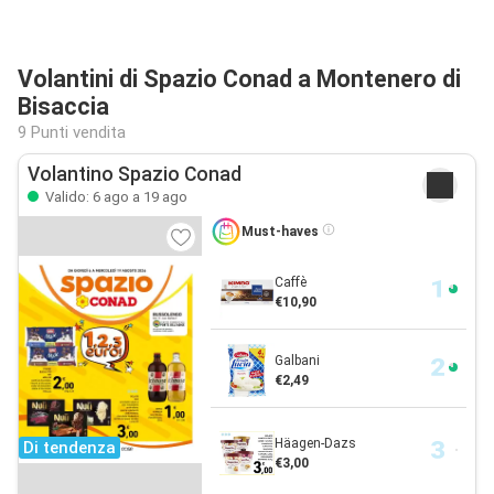
Volantini di Spazio Conad a Montenero di
Bisaccia
9 Punti vendita
Volantino Spazio Conad
Valido: 6 ago a 19 ago
Must-haves
Caffè
€10,90
Galbani
€2,49
Häagen-Dazs
Di tendenza
€3,00