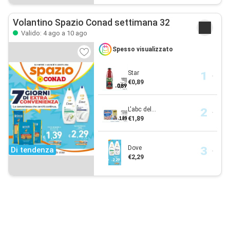
Volantino Spazio Conad settimana 32
Valido: 4 ago a 10 ago
Spesso visualizzato
Star
€0,89
L'abc del...
€1,89
Dove
Di tendenza
€2,29