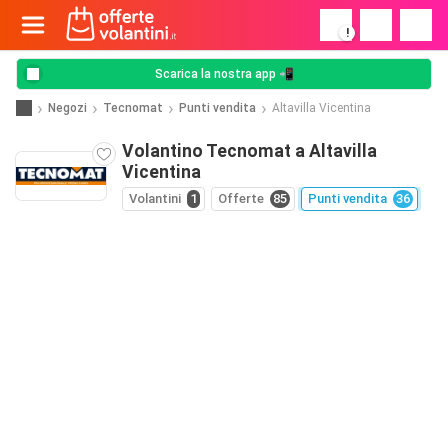
!
Scarica la nostra app 📲
Negozi
Tecnomat
Punti vendita
Altavilla Vicentina
Volantino Tecnomat a Altavilla
Vicentina
Volantini
1
Offerte
85
Punti vendita
36