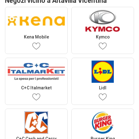
Negozi vicino a Altavilla Vicentina
Kena Mobile
Kymco
C+C Italmarket
Lidl
C+C Cash and Carry
Burger King