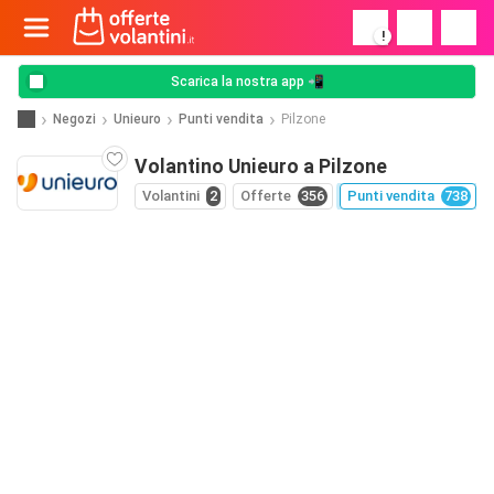
!
Scarica la nostra app 📲
Negozi
Unieuro
Punti vendita
Pilzone
Volantino Unieuro a Pilzone
Volantini
2
Offerte
356
Punti vendita
738