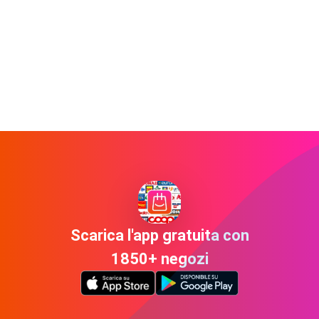
Scarica l'app gratuita con
1850+ negozi