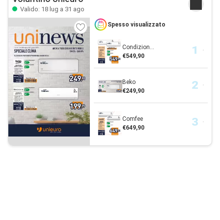
Valido: 18 lug a 31 ago
Spesso visualizzato
Condizion...
€549,90
Beko
€249,90
Comfee
€649,90