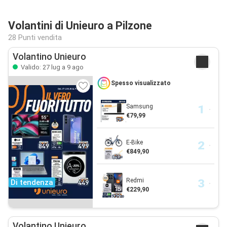
Volantini di Unieuro a Pilzone
28 Punti vendita
Volantino Unieuro
Valido: 27 lug a 9 ago
Spesso visualizzato
Samsung
€79,99
E-Bike
€849,90
Redmi
Di tendenza
€229,90
Volantino Unieuro