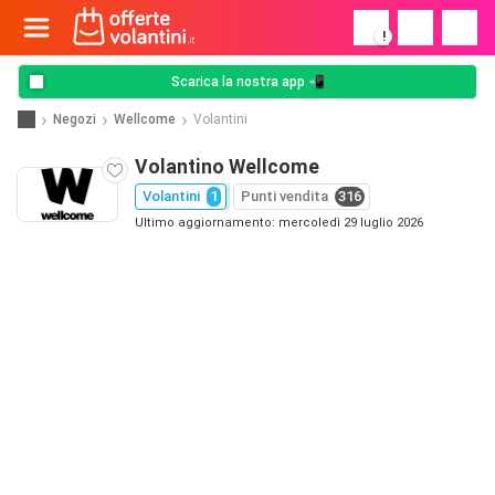
!
Scarica la nostra app 📲
Negozi
Wellcome
Volantini
Volantino Wellcome
Volantini
1
Punti vendita
316
Ultimo aggiornamento: mercoledì 29 luglio 2026