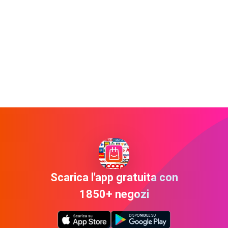
Scarica l'app gratuita con
1850+ negozi