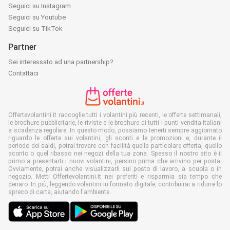
Seguici su Instagram
Seguici su Youtube
Seguici su TikTok
Partner
Sei interessato ad una partnership?
Contattaci
Offertevolantini.it raccoglie tutti i volantini più recenti, le offerte settimanali,
le brochure pubblicitarie, le riviste e le brochure di tutti i punti vendita italiani
a scadenza regolare. In questo modo, possiamo tenerti sempre aggiornato
riguardo le offerte sui volantini, gli sconti e le promozioni e, durante il
periodo dei saldi, potrai trovare con facilità quella particolare offerta, quello
sconto o quel ribasso nei negozi della tua zona. Spesso il nostro sito è il
primo a presentarti i nuovi volantini, persino prima che arrivino per posta.
Ovviamente, potrai anche visualizzarli sul posto di lavoro, a scuola o in
negozio. Metti Offertevolantini.it nei preferiti e risparmia sia tempo che
denaro. In più, leggendo volantini in formato digitale, contribuirai a ridurre lo
spreco di carta, aiutando l'ambiente.