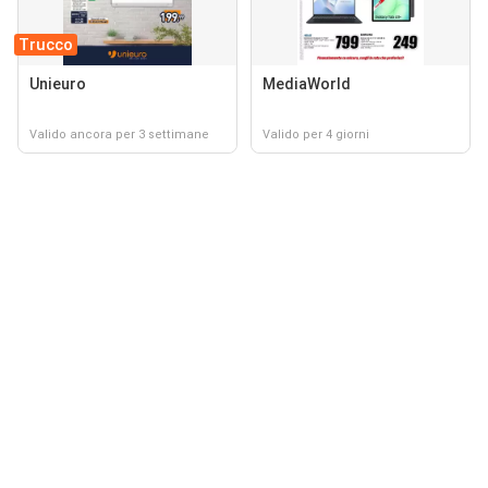
Trucco
Unieuro
MediaWorld
Valido ancora per 3 settimane
Valido per 4 giorni