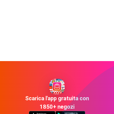
Scarica l'app gratuita con
1850+ negozi