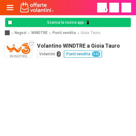
!
Scarica la nostra app 📲
Negozi
WINDTRE
Punti vendita
Gioia Tauro
Volantino WINDTRE a Gioia Tauro
Volantini
2
Punti vendita
542