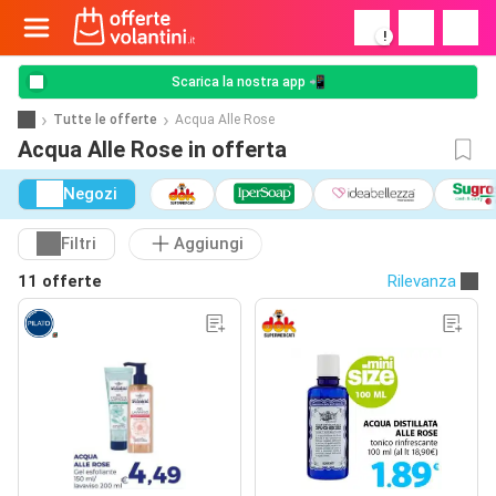
!
Scarica la nostra app 📲
Tutte le offerte
Acqua Alle Rose
Acqua Alle Rose in offerta
Negozi
Filtri
Aggiungi
11 offerte
Rilevanza