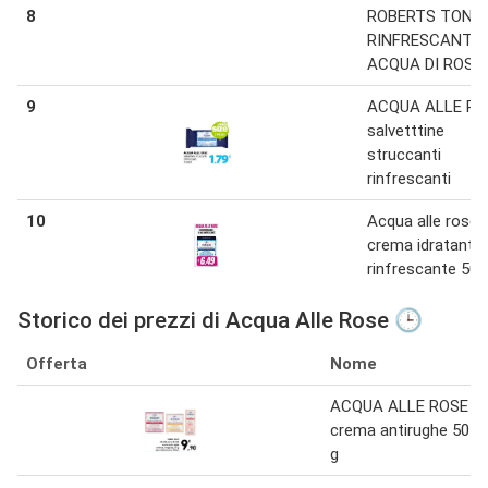
8
ROBERTS TONI
RINFRESCANTE
ACQUA DI ROSE
9
ACQUA ALLE RO
salvetttine
struccanti
rinfrescanti
10
Acqua alle rose
crema idratante
rinfrescante 50 
Storico dei prezzi di Acqua Alle Rose 🕒
Offerta
Nome
ACQUA ALLE ROSE
crema antirughe 50
g