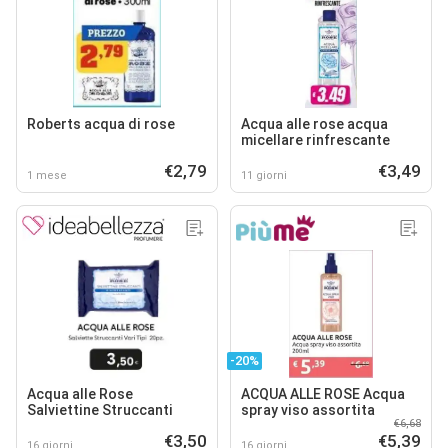
Roberts acqua di rose
Acqua alle rose acqua
micellare rinfrescante
€2,79
€3,49
1 mese
11 giorni
-20%
Acqua alle Rose
ACQUA ALLE ROSE Acqua
Salviettine Struccanti
spray viso assortita
€6,68
€3,50
€5,39
16 giorni
16 giorni