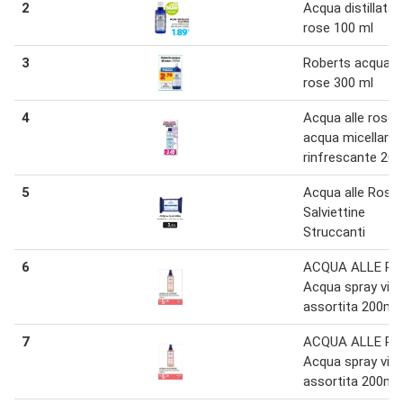
2
Acqua distillata a
rose 100 ml
3
Roberts acqua d
rose 300 ml
4
Acqua alle rose
acqua micellare
rinfrescante 200
5
Acqua alle Rose
Salviettine
Struccanti
6
ACQUA ALLE RO
Acqua spray vis
assortita 200ml
7
ACQUA ALLE RO
Acqua spray vis
assortita 200ml