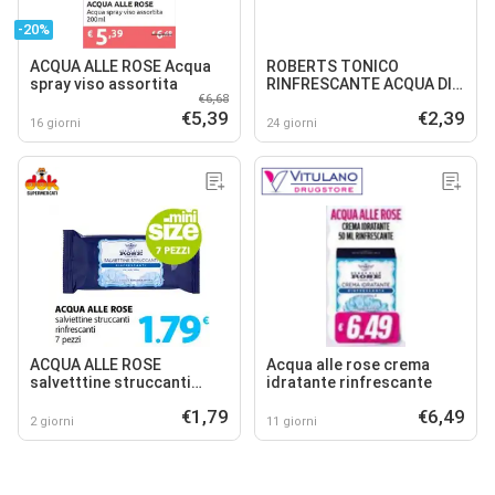
-20%
ACQUA ALLE ROSE Acqua
ROBERTS TONICO
spray viso assortita
RINFRESCANTE ACQUA DI
€6,68
ROSE
€5,39
€2,39
16 giorni
24 giorni
ACQUA ALLE ROSE
Acqua alle rose crema
salvetttine struccanti
idratante rinfrescante
rinfrescanti
€1,79
€6,49
2 giorni
11 giorni