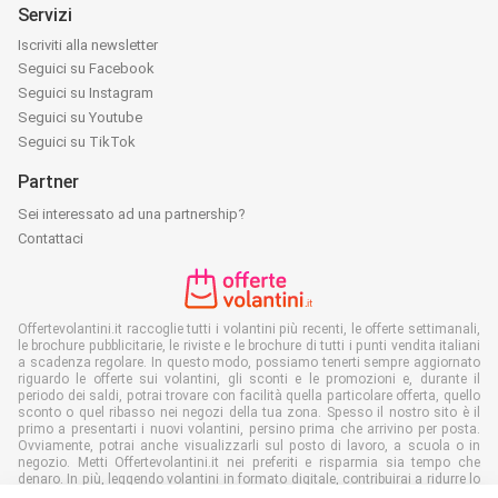
Servizi
Iscriviti alla newsletter
Seguici su Facebook
Seguici su Instagram
Seguici su Youtube
Seguici su TikTok
Partner
Sei interessato ad una partnership?
Contattaci
Offertevolantini.it raccoglie tutti i volantini più recenti, le offerte settimanali,
le brochure pubblicitarie, le riviste e le brochure di tutti i punti vendita italiani
a scadenza regolare. In questo modo, possiamo tenerti sempre aggiornato
riguardo le offerte sui volantini, gli sconti e le promozioni e, durante il
periodo dei saldi, potrai trovare con facilità quella particolare offerta, quello
sconto o quel ribasso nei negozi della tua zona. Spesso il nostro sito è il
primo a presentarti i nuovi volantini, persino prima che arrivino per posta.
Ovviamente, potrai anche visualizzarli sul posto di lavoro, a scuola o in
negozio. Metti Offertevolantini.it nei preferiti e risparmia sia tempo che
denaro. In più, leggendo volantini in formato digitale, contribuirai a ridurre lo
spreco di carta, aiutando l'ambiente.