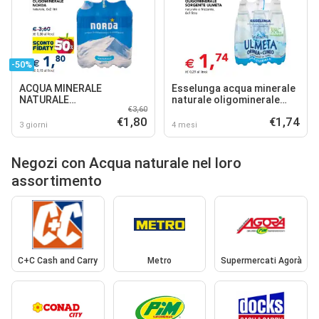
-50%
ACQUA MINERALE
Esselunga acqua minerale
NATURALE
naturale oligominerale
€3,60
OLIGOMINERALE NORDA
sorgente ulmeta
€1,80
€1,74
3 giorni
4 mesi
Negozi con Acqua naturale nel loro
assortimento
C+C Cash and Carry
Metro
Supermercati Agorà