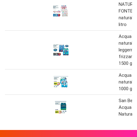
NATURAL
FONTE E
naturale,
litro
Acqua mi
naturale
leggerm
frizzante
1500 g(m
Acqua mi
naturale 
1000 g(m
San Bern
Acqua Mi
Naturale