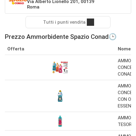
Via Alberto Lionello 201, 00139
Roma
Tutti i punti vendita
Prezzo Ammorbidente Spazio Conad🕒
Offerta
Nome
AMMORB
CONCEN
CONAD 7
AMMORB
CONCEN
CON OLI
ESSENZI
AMMORB
TESORI 