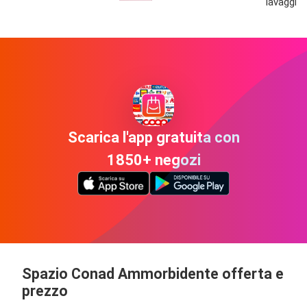
lavaggi ,
Scarica l'app gratuita con
1850+ negozi
Spazio Conad Ammorbidente offerta e
prezzo