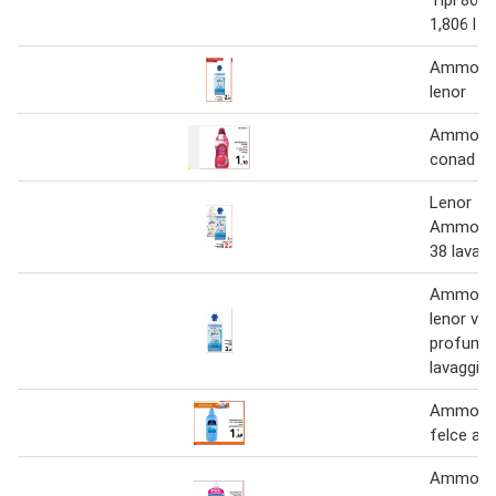
1,806 l
Ammorbi
lenor
Ammorbi
conad
Lenor
Ammorbi
38 lavagg
Ammorbi
lenor var
profumaz
lavaggi
Ammorbi
felce az
Ammorbi