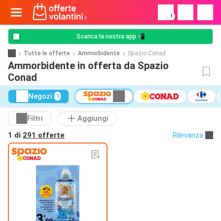
!
Scarica la nostra app 📲
Tutte le offerte
Ammorbidente
Spazio Conad
Ammorbidente in offerta da Spazio
Conad
Negozi
1
Filtri
Aggiungi
1 di
291 offerte
Rilevanza