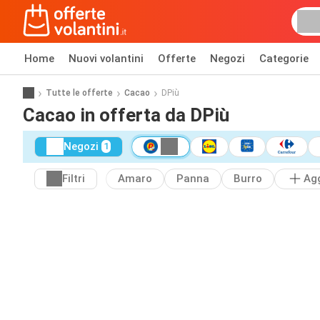
Home
Nuovi volantini
Offerte
Negozi
Categorie
Tutte le offerte
Cacao
DPiù
Cacao in offerta da DPiù
Negozi
1
Filtri
Amaro
Panna
Burro
Ag