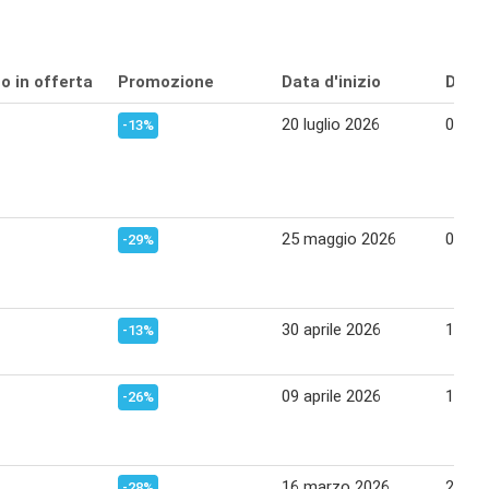
o in offerta
Promozione
Data d'inizio
Data 
20 luglio 2026
02 ag
-13%
25 maggio 2026
07 gi
-29%
30 aprile 2026
10 ma
-13%
09 aprile 2026
18 apr
-26%
16 marzo 2026
25 ma
-28%