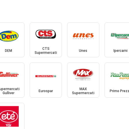
CTS
DEM
Unes
Ipercarni
Supermercati
upermercati
MAX
Eurospar
Primo Prez
Gulliver
Supermercati