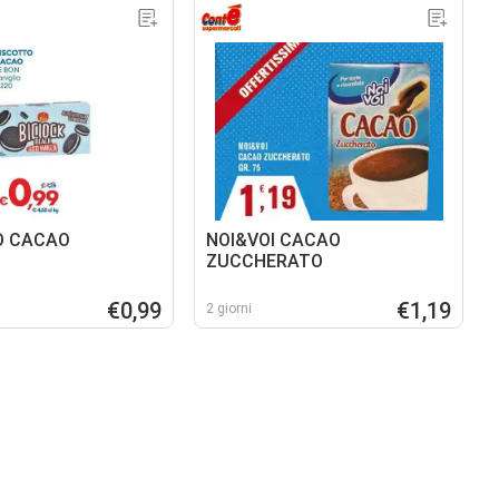
O CACAO
NOI&VOI CACAO
ZUCCHERATO
€0,99
€1,19
2 giorni