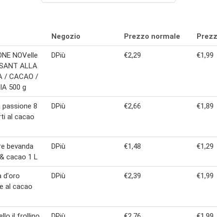
Negozio
Prezzo normale
Prezz
ONE NOVelle
DPiù
€2,29
€1,99
SANT ALLA
 / CACAO /
IA 500 g
 passione 8
DPiù
€2,66
€1,89
rti al cacao
bre bevanda
DPiù
€1,48
€1,29
& cacao 1 L
a d'oro
DPiù
€2,39
€1,99
e al cacao
lo il frollino
DPiù
€2,76
€1,99