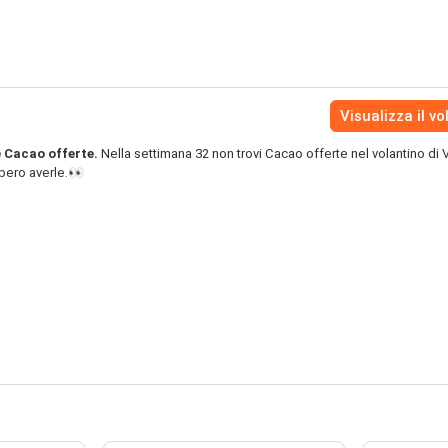
Visualizza il vo
e Cacao offerte.
Nella settimana 32 non trovi Cacao offerte nel volantino di 
bbero averle.👀