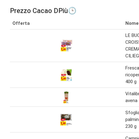
Prezzo Cacao DPiù🕒
Offerta
Nome
LE BU
CROIS
CREMA
CILIEG
Fresca
ricope
400 g
Vitali
avena 
Sfogli
palmin
230 g
Campiel