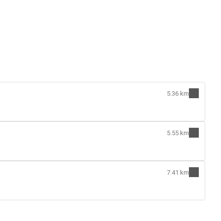
5.36 km
5.55 km
7.41 km