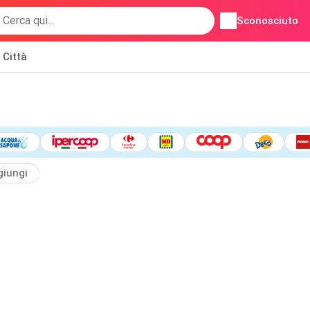
Sconosciuto
Città
giungi