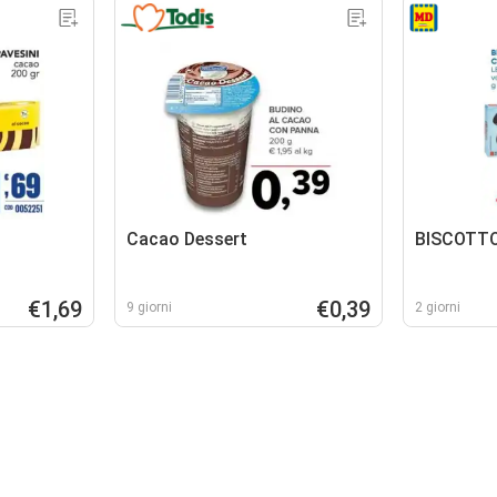
Cacao Dessert
BISCOTT
€1,69
€0,39
9 giorni
2 giorni