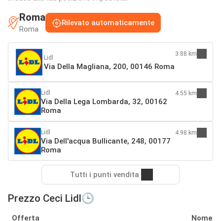
Roma
Rilevato automaticamente
Roma
3.88 km
Lidl
Via Della Magliana, 200, 00146 Roma
Lidl
4.55 km
Via Della Lega Lombarda, 32, 00162
Roma
Lidl
4.98 km
Via Dell'acqua Bullicante, 248, 00177
Roma
Tutti i punti vendita
Prezzo Ceci Lidl🕒
Offerta
Nome