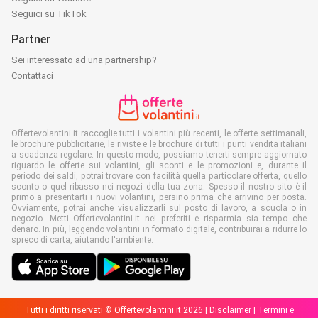
Seguici su TikTok
Partner
Sei interessato ad una partnership?
Contattaci
Offertevolantini.it raccoglie tutti i volantini più recenti, le offerte settimanali,
le brochure pubblicitarie, le riviste e le brochure di tutti i punti vendita italiani
a scadenza regolare. In questo modo, possiamo tenerti sempre aggiornato
riguardo le offerte sui volantini, gli sconti e le promozioni e, durante il
periodo dei saldi, potrai trovare con facilità quella particolare offerta, quello
sconto o quel ribasso nei negozi della tua zona. Spesso il nostro sito è il
primo a presentarti i nuovi volantini, persino prima che arrivino per posta.
Ovviamente, potrai anche visualizzarli sul posto di lavoro, a scuola o in
negozio. Metti Offertevolantini.it nei preferiti e risparmia sia tempo che
denaro. In più, leggendo volantini in formato digitale, contribuirai a ridurre lo
spreco di carta, aiutando l'ambiente.
Tutti i diritti riservati © Offertevolantini.it 2026 |
Disclaimer
|
Termini e