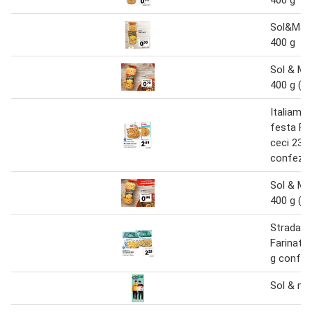
Sol&Mar 
400 g
Sol & Mar
400 g (sg
Italiamo-
festa Far
ceci 230
confezi
Sol & Mar
400 g (sg
Strada d
Farinata 
g confez
Sol & mar