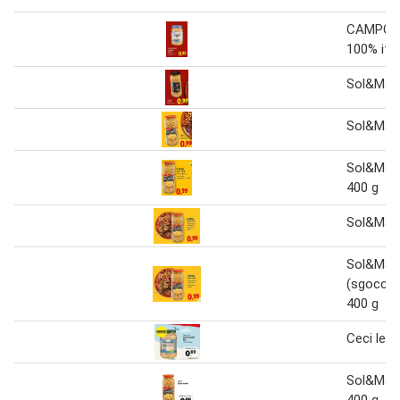
CAMPOL
100% ital
Sol&Mar 
Sol&Mar 
Sol&Mar 
400 g
Sol&Mar 
Sol&Mar 
(sgocc.)
400 g
Ceci less
Sol&Mar 
400 g