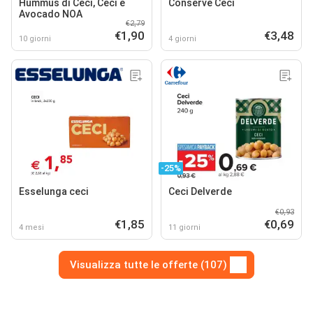
Hummus di Ceci, Ceci e
Conserve Ceci
Avocado NOA
€2,79
€1,90
€3,48
10 giorni
4 giorni
-25%
Esselunga ceci
Ceci Delverde
€0,93
€1,85
€0,69
4 mesi
11 giorni
Visualizza tutte le offerte (107)