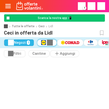
!
Scarica la nostra app 📲
Tutte le offerte
Ceci
Lidl
Ceci in offerta da Lidl
Negozi
1
Filtri
Cantine
Aggiungi