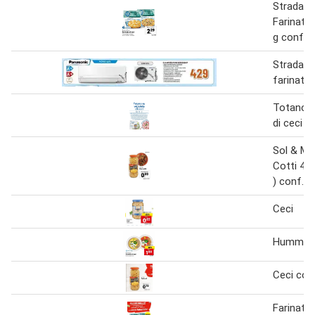
Strada d
Farinata 
g confez
Strada d
farinata 
Totano s
di ceci
Sol & Ma
Cotti 40
) conf.
Ceci
Hummus 
Ceci cott
Farinata 