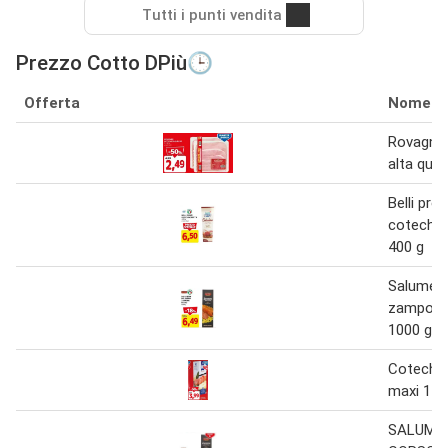
Tutti i punti vendita
Prezzo Cotto DPiù🕒
Offerta
Nome
Rovagnat
alta qual
Belli pron
cotechin
400 g
Salumeri
zampone
1000 g
Cotechin
maxi 1 k
SALUMER