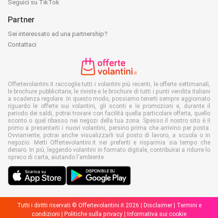
Seguici su TikTok
Partner
Sei interessato ad una partnership?
Contattaci
Offertevolantini.it raccoglie tutti i volantini più recenti, le offerte settimanali,
le brochure pubblicitarie, le riviste e le brochure di tutti i punti vendita italiani
a scadenza regolare. In questo modo, possiamo tenerti sempre aggiornato
riguardo le offerte sui volantini, gli sconti e le promozioni e, durante il
periodo dei saldi, potrai trovare con facilità quella particolare offerta, quello
sconto o quel ribasso nei negozi della tua zona. Spesso il nostro sito è il
primo a presentarti i nuovi volantini, persino prima che arrivino per posta.
Ovviamente, potrai anche visualizzarli sul posto di lavoro, a scuola o in
negozio. Metti Offertevolantini.it nei preferiti e risparmia sia tempo che
denaro. In più, leggendo volantini in formato digitale, contribuirai a ridurre lo
spreco di carta, aiutando l'ambiente.
Tutti i diritti riservati © Offertevolantini.it 2026 |
Disclaimer
|
Termini e
condizioni
|
Politiche sulla privacy
|
Informativa sui cookie