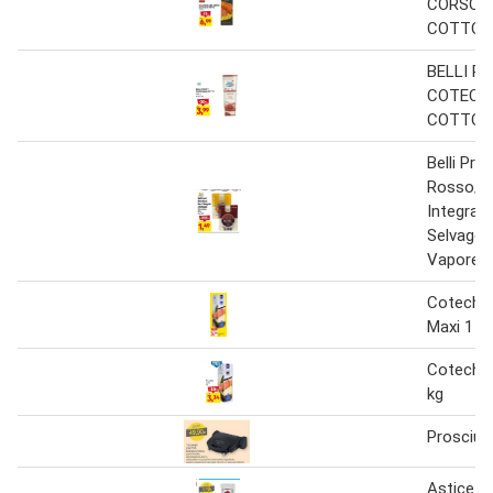
CORSO 
COTTO 1
BELLI P
COTECH
COTTO 4
Belli Pro
Rosso/ 
Integrale
Selvaggi
Vapore 2
Cotechi
Maxi 1 k
Cotechin
kg
Prosciut
Astice A