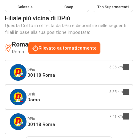
Galassia
Coop
Top Supermercati
Filiale più vicina di DPiù
Questa Cotto in offerta da DPiù è disponibile nelle seguenti
filiali in base alla tua posizione impostata:
Roma
Rilevato automaticamente
Roma
5.36 km
DPiù
00118 Roma
5.55 km
DPiù
Roma
7.41 km
DPiù
00118 Roma