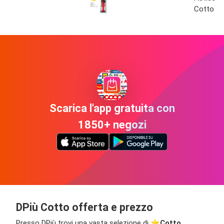
Cotto
Scarica l'app gratuita con
1850+ negozi
DPiù Cotto offerta e prezzo
Presso DPiù trovi una vasta selezione di ⭐️
Cotto