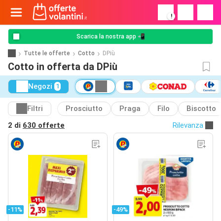
!
Scarica la nostra app 📲
Tutte le offerte
Cotto
DPiù
Cotto in offerta da DPiù
Negozi
1
Filtri
Prosciutto
Praga
Filo
Biscotto
2 di
630 offerte
Rilevanza
-11%
-49%