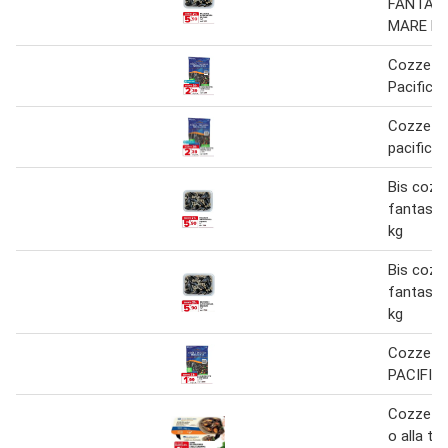
FANTASI
MARE kg
Cozze pr
Pacificgo
Cozze pr
pacific g
Bis cozze
fantasia
kg
Bis cozze
fantasia
kg
Cozze pr
PACIFIC
Cozze al
o alla ta