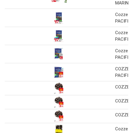
MARINSI
Cozze pr
PACIFIC
Cozze pr
PACIFIC
Cozze pr
PACIFIC
COZZE 
PACIFIC
COZZE k
COZZE k
COZZE k
Cozze