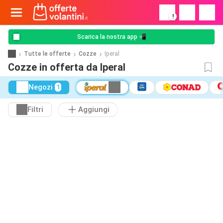
!
Scarica la nostra app 📲
Tutte le offerte
Cozze
Iperal
Cozze in offerta da Iperal
Negozi
1
Filtri
Aggiungi