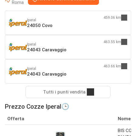
Roma
459.06 km
Iperal
24050 Covo
463.55 km
Iperal
24043 Caravaggio
463.66 km
Iperal
24043 Caravaggio
Tutti i punti vendita
Prezzo Cozze Iperal🕒
Offerta
Nome
BIS COZZ