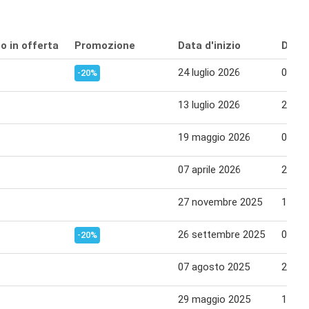
o in offerta
Promozione
Data d'inizio
Data 
24 luglio 2026
05 ag
-20%
13 luglio 2026
23 lug
19 maggio 2026
03 gi
07 aprile 2026
20 apr
27 novembre 2025
15 di
26 settembre 2025
09 ot
-20%
07 agosto 2025
20 ag
29 maggio 2025
11 gi