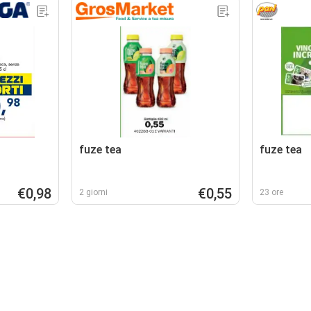
fuze tea
fuze tea
€0,98
€0,55
2 giorni
23 ore