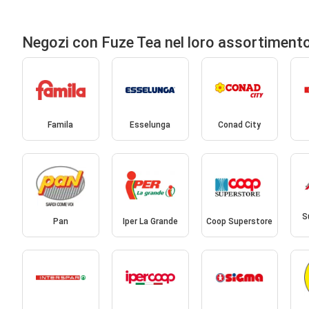
Negozi con Fuze Tea nel loro assortiment
Famila
Esselunga
Conad City
S
Pan
Iper La Grande
Coop Superstore