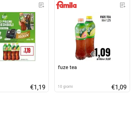
fuze tea
€1,19
€1,09
10 giorni