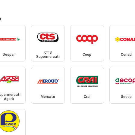
o
CTS
Despar
Coop
Conad
Supermercati
upermercati
Mercatò
Crai
Gecop
Agorà