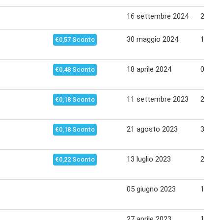
16 settembre 2024
25 se
30 maggio 2024
12 gi
€0,57 Sconto
18 aprile 2024
01 ma
€0,48 Sconto
11 settembre 2023
24 se
€0,18 Sconto
21 agosto 2023
31 ag
€0,18 Sconto
13 luglio 2023
26 lug
€0,22 Sconto
05 giugno 2023
15 gi
27 aprile 2023
11 ma