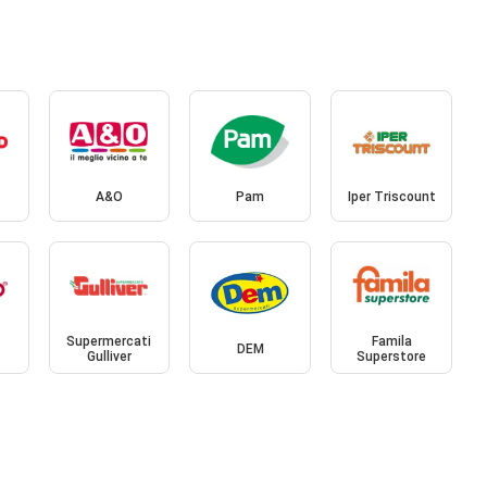
A&O
Pam
Iper Triscount
Supermercati
Famila
DEM
Gulliver
Superstore