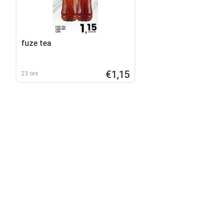
fuze tea
€1,15
23 ore