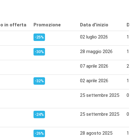
o in offerta
Promozione
Data d'inizio
Data 
02 luglio 2026
15 lug
-25%
28 maggio 2026
10 gi
-30%
07 aprile 2026
22 apr
02 aprile 2026
15 apr
-32%
25 settembre 2025
08 ot
25 settembre 2025
08 ot
-24%
28 agosto 2025
10 se
-26%