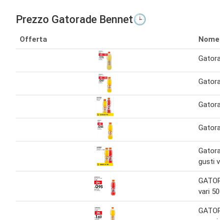
Prezzo Gatorade Bennet🕒
Offerta
Nome
Gatora
Gatora
Gatora
Gatora
Gatora
gusti 
GATOR
vari 5
GATOR