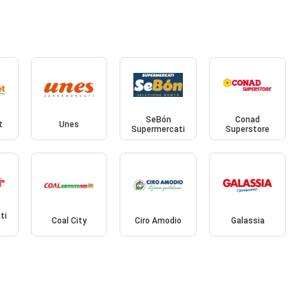
SeBón
Conad
t
Unes
Supermercati
Superstore
ti
Coal City
Ciro Amodio
Galassia