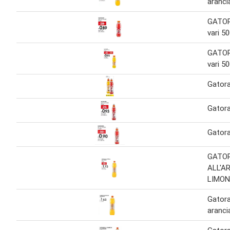
aranci
GATOR
vari 5
GATOR
vari 5
Gatora
Gatora
Gatora
GATO
ALL'A
LIMONE
Gatora
aranci