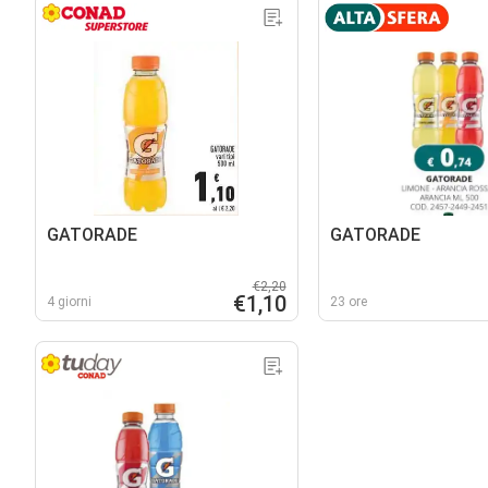
GATORADE
GATORADE
€2,20
€1,10
4 giorni
23 ore