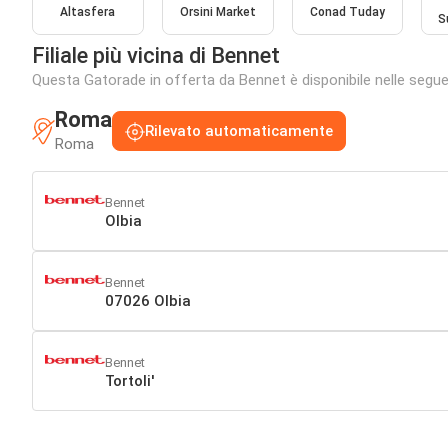
Altasfera
Orsini Market
Conad Tuday
S
Filiale più vicina di Bennet
Questa Gatorade in offerta da Bennet è disponibile nelle seguent
Roma
Rilevato automaticamente
Roma
Bennet
Olbia
Bennet
07026 Olbia
Bennet
Tortoli'