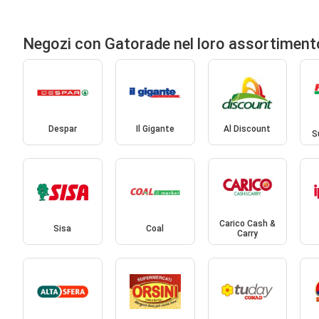
Negozi con Gatorade nel loro assortiment
Despar
Il Gigante
Al Discount
S
Carico Cash &
Sisa
Coal
Carry