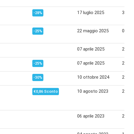
17 luglio 2025
30 lug
-28%
22 maggio 2025
02 gi
-25%
07 aprile 2025
21 apr
07 aprile 2025
21 apr
-25%
10 ottobre 2024
22 ot
-30%
10 agosto 2023
23 ag
€0,86 Sconto
06 aprile 2023
26 apr