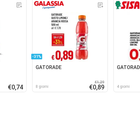
-31%
GATORADE
GATORAD
€1,29
€0,74
€0,89
8 giorni
4 giorni