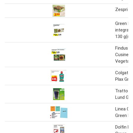
Zespri K
Green lad
integrale
130 g(ml
Findus G
Cusine 2
Vegetali
Colgate 
Plax Gre
Tratto 1
Lund Gre
Linea Ca
Green M
Dolfin Po