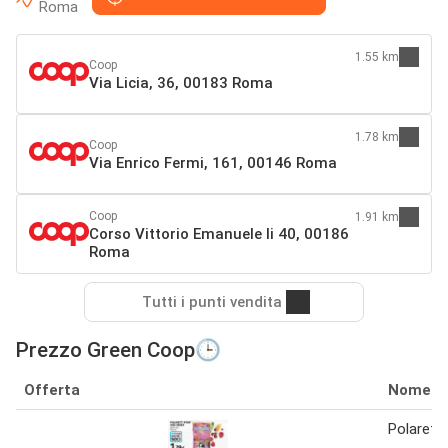
Roma
1.55 km
Coop
Via Licia, 36, 00183 Roma
1.78 km
Coop
Via Enrico Fermi, 161, 00146 Roma
Coop
1.91 km
Corso Vittorio Emanuele Ii 40, 00186
Roma
Tutti i punti vendita
Prezzo Green Coop🕒
Offerta
Nome
Polaretti 