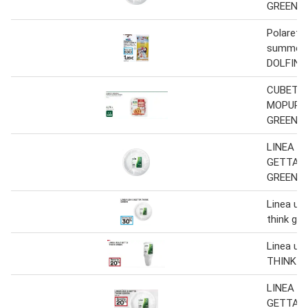
GREEN
Polaretti
summer 
DOLFIN 4
CUBETTI
MOPUR 
GREEN
LINEA U
GETTA T
GREEN
Linea us
think gre
Linea us
THINK G
LINEA U
GETTA T