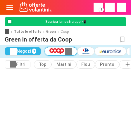
!
Scarica la nostra app 📲
Tutte le offerte
Green
Coop
Green in offerta da Coop
Negozi
1
Filtri
Top
Martini
Flou
Pronto