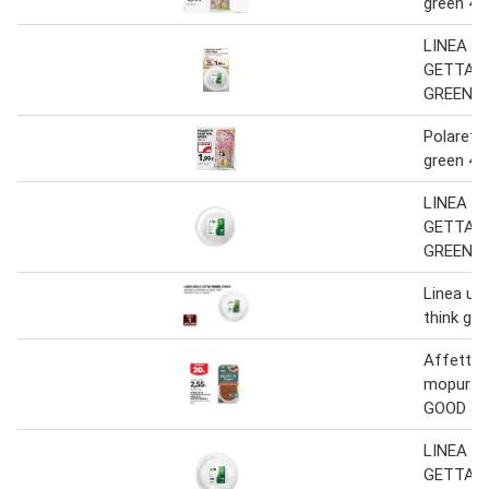
green 42
LINEA U
GETTA T
GREEN
Polaretti 
green 42
LINEA U
GETTA T
GREEN
Linea us
think gre
Affettat
mopur or
GOOD & 
LINEA U
GETTA T