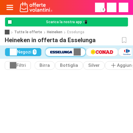
!
Scarica la nostra app 📲
Tutte le offerte
Heineken
Esselunga
Heineken in offerta da Esselunga
Negozi
1
Filtri
Birra
Bottiglia
Silver
Aggiun