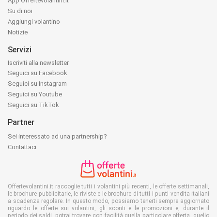
App Offertevolantini.it
Su di noi
Aggiungi volantino
Notizie
Servizi
Iscriviti alla newsletter
Seguici su Facebook
Seguici su Instagram
Seguici su Youtube
Seguici su TikTok
Partner
Sei interessato ad una partnership?
Contattaci
Offertevolantini.it raccoglie tutti i volantini più recenti, le offerte settimanali,
le brochure pubblicitarie, le riviste e le brochure di tutti i punti vendita italiani
a scadenza regolare. In questo modo, possiamo tenerti sempre aggiornato
riguardo le offerte sui volantini, gli sconti e le promozioni e, durante il
periodo dei saldi, potrai trovare con facilità quella particolare offerta, quello