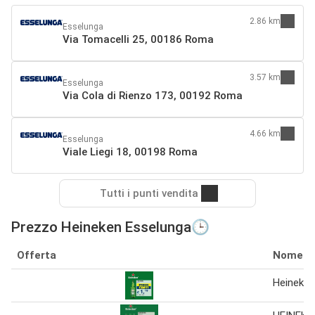
2.86 km
Esselunga
Via Tomacelli 25, 00186 Roma
3.57 km
Esselunga
Via Cola di Rienzo 173, 00192 Roma
4.66 km
Esselunga
Viale Liegi 18, 00198 Roma
Tutti i punti vendita
Prezzo Heineken Esselunga🕒
Offerta
Nome
Heineken