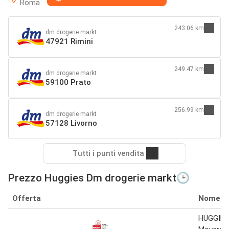
Roma
243.06 km
dm drogerie markt
47921 Rimini
249.47 km
dm drogerie markt
59100 Prato
256.99 km
dm drogerie markt
57128 Livorno
Tutti i punti vendita
Prezzo Huggies Dm drogerie markt🕒
Offerta
Nome
HUGGIES 