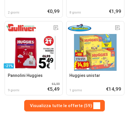
€0,99
€1,99
2 giorni
8 giorni
-21%
Pannolini Huggies
Huggies unistar
€6,99
€5,49
€14,99
9 giorni
1 giorno
Visualizza tutte le offerte (59)