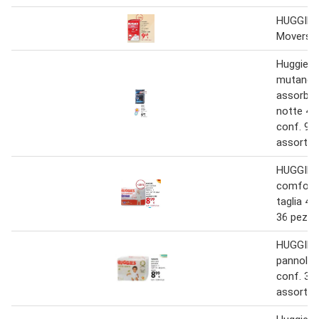
HUGGIES 
Movers p
Huggies 
mutandi
assorbent
notte 4 -
conf. 9-
assort.
HUGGIES 
comfort 
taglia 4-
36 pezzi 
HUGGIES 
pannolini
conf. 33-
assort.