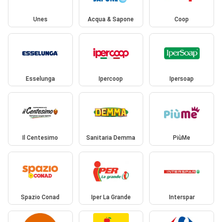
Unes
Acqua & Sapone
Coop
Esselunga
Ipercoop
Ipersoap
Il Centesimo
Sanitaria Demma
PiùMe
Spazio Conad
Iper La Grande
Interspar