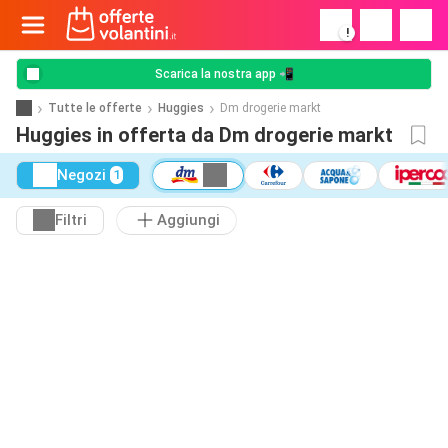
!
Scarica la nostra app 📲
Tutte le offerte
Huggies
Dm drogerie markt
Huggies in offerta da Dm drogerie markt
Negozi
1
Filtri
Aggiungi