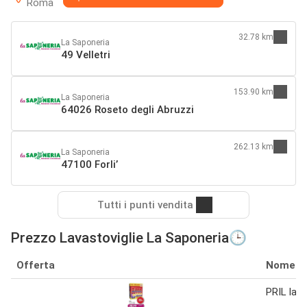
Roma
32.78 km
La Saponeria
49 Velletri
153.90 km
La Saponeria
64026 Roseto degli Abruzzi
262.13 km
La Saponeria
47100 Forli’
Tutti i punti vendita
Prezzo Lavastoviglie La Saponeria🕒
Offerta
Nome
PRIL lava