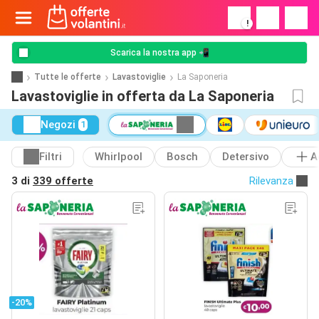
!
Scarica la nostra app 📲
Tutte le offerte
Lavastoviglie
La Saponeria
Lavastoviglie in offerta da La Saponeria
Negozi
1
Filtri
Whirlpool
Bosch
Detersivo
A
3 di
339 offerte
Rilevanza
-20%