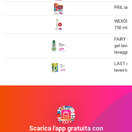
PRIL lava
WEXÓR la
750 ml
FAIRY Pl
gel lavas
lavaggi
LAST de
lavastovi
Scarica l'app gratuita con