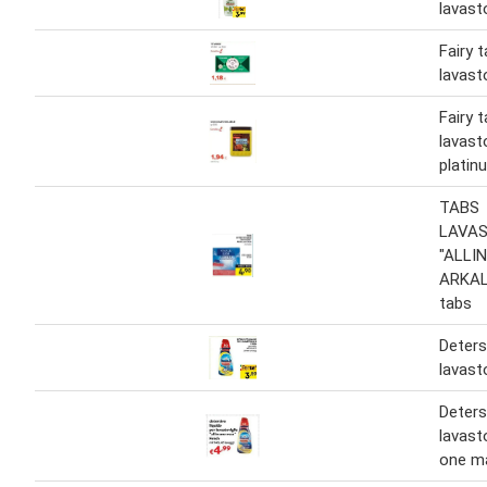
lavasto
Fairy 
lavasto
Fairy 
lavasto
platin
TABS
LAVAS
"ALLI
ARKAL
tabs
Deters
lavasto
Deters
lavasto
one m