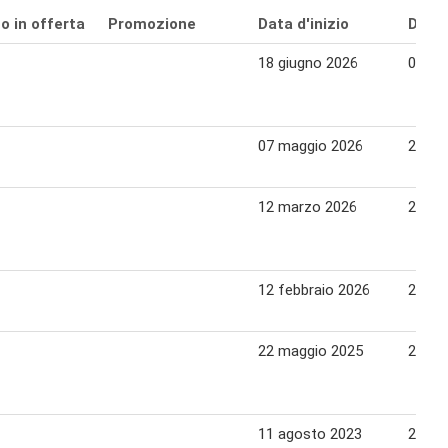
o in offerta
Promozione
Data d'inizio
Data 
18 giugno 2026
01 lug
07 maggio 2026
20 ma
12 marzo 2026
25 ma
12 febbraio 2026
25 fe
22 maggio 2025
28 ma
11 agosto 2023
24 ag