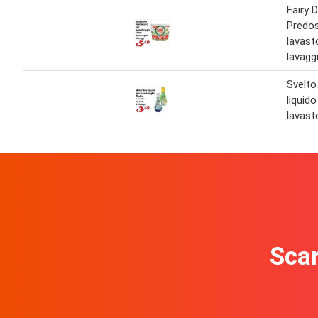
Fairy 
Predos
lavast
lavagg
Svelto
liquido
lavast
Scar