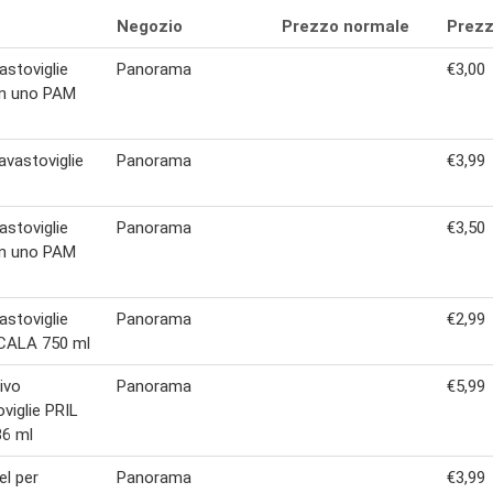
Negozio
Prezzo normale
Prezz
astoviglie
Panorama
€3,00
in uno PAM
lavastoviglie
Panorama
€3,99
astoviglie
Panorama
€3,50
in uno PAM
astoviglie
Panorama
€2,99
SCALA 750 ml
ivo
Panorama
€5,99
oviglie PRIL
36 ml
el per
Panorama
€3,99