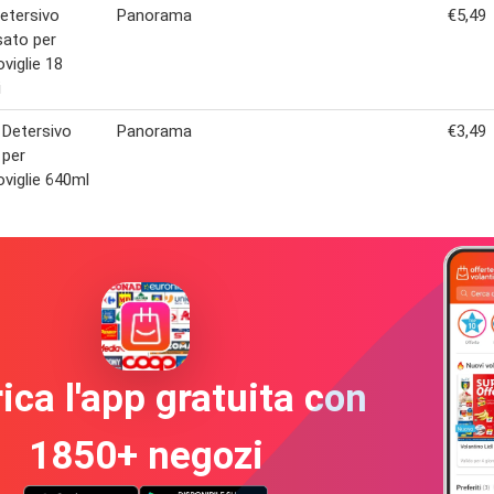
Detersivo
Panorama
€5,49
ato per
oviglie 18
i
 Detersivo
Panorama
€3,49
 per
oviglie 640ml
ica l'app gratuita con
1850+ negozi