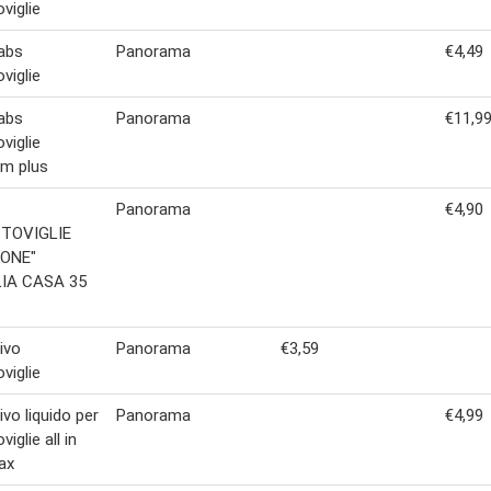
viglie
tabs
Panorama
€4,49
viglie
tabs
Panorama
€11,9
viglie
um plus
Panorama
€4,90
TOVIGLIE
NONE"
IA CASA 35
ivo
Panorama
€3,59
viglie
ivo liquido per
Panorama
€4,99
viglie all in
ax