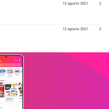
12 agosto 2021
25 ag
12 agosto 2021
25 ag