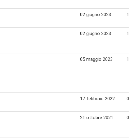
02 giugno 2023
15 gi
9
02 giugno 2023
15 gi
05 maggio 2023
18 ma
17 febbraio 2022
02 ma
21 ottobre 2021
03 no