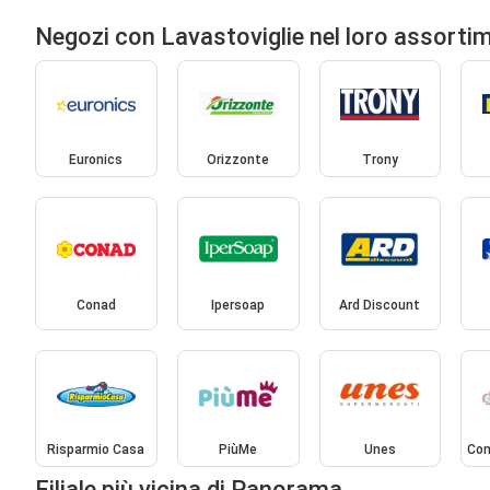
Negozi con Lavastoviglie nel loro assorti
Euronics
Orizzonte
Trony
Conad
Ipersoap
Ard Discount
Risparmio Casa
PiùMe
Unes
Con
Filiale più vicina di Panorama