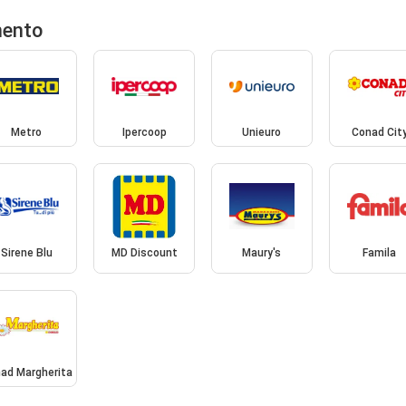
mento
Metro
Ipercoop
Unieuro
Conad Cit
Sirene Blu
MD Discount
Maury's
Famila
ad Margherita