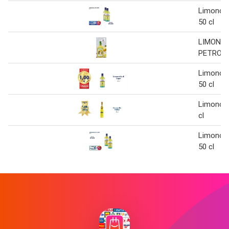
Limoncell
50 cl
LIMONC
PETRON
Limoncell
50 cl
Limoncell
cl
Limoncell
50 cl