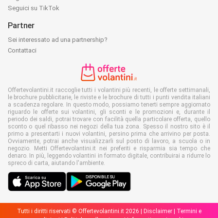
Seguici su TikTok
Partner
Sei interessato ad una partnership?
Contattaci
Offertevolantini.it raccoglie tutti i volantini più recenti, le offerte settimanali,
le brochure pubblicitarie, le riviste e le brochure di tutti i punti vendita italiani
a scadenza regolare. In questo modo, possiamo tenerti sempre aggiornato
riguardo le offerte sui volantini, gli sconti e le promozioni e, durante il
periodo dei saldi, potrai trovare con facilità quella particolare offerta, quello
sconto o quel ribasso nei negozi della tua zona. Spesso il nostro sito è il
primo a presentarti i nuovi volantini, persino prima che arrivino per posta.
Ovviamente, potrai anche visualizzarli sul posto di lavoro, a scuola o in
negozio. Metti Offertevolantini.it nei preferiti e risparmia sia tempo che
denaro. In più, leggendo volantini in formato digitale, contribuirai a ridurre lo
spreco di carta, aiutando l'ambiente.
Tutti i diritti riservati © Offertevolantini.it 2026 |
Disclaimer
|
Termini e