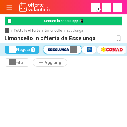
!
Scarica la nostra app 📲
Tutte le offerte
Limoncello
Esselunga
Limoncello in offerta da Esselunga
Negozi
1
Filtri
Aggiungi