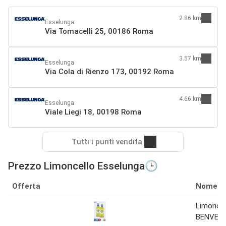
2.86 km
Esselunga
Via Tomacelli 25, 00186 Roma
3.57 km
Esselunga
Via Cola di Rienzo 173, 00192 Roma
4.66 km
Esselunga
Viale Liegi 18, 00198 Roma
Tutti i punti vendita
Prezzo Limoncello Esselunga🕒
Offerta
Nome
Limoncel
BENVENU