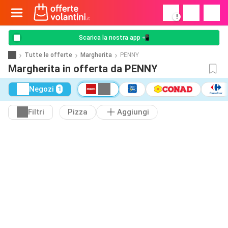
!
Scarica la nostra app 📲
Tutte le offerte
Margherita
PENNY
Margherita in offerta da PENNY
Negozi
1
Filtri
Pizza
Aggiungi