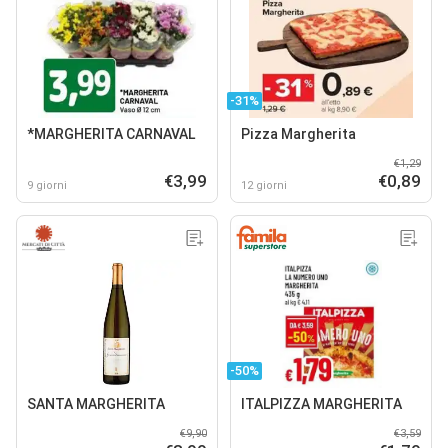
-31%
*MARGHERITA CARNAVAL
Pizza Margherita
€1,29
€3,99
€0,89
9 giorni
12 giorni
-50%
SANTA MARGHERITA
ITALPIZZA MARGHERITA
€9,90
€3,59