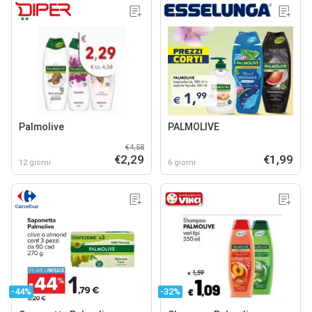
Palmolive
PALMOLIVE
€4,58
€2,29
€1,99
12 giorni
6 giorni
-44%
-32%