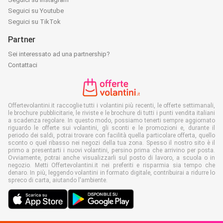
Seguici su Youtube
Seguici su TikTok
Partner
Sei interessato ad una partnership?
Contattaci
Offertevolantini.it raccoglie tutti i volantini più recenti, le offerte settimanali,
le brochure pubblicitarie, le riviste e le brochure di tutti i punti vendita italiani
a scadenza regolare. In questo modo, possiamo tenerti sempre aggiornato
riguardo le offerte sui volantini, gli sconti e le promozioni e, durante il
periodo dei saldi, potrai trovare con facilità quella particolare offerta, quello
sconto o quel ribasso nei negozi della tua zona. Spesso il nostro sito è il
primo a presentarti i nuovi volantini, persino prima che arrivino per posta.
Ovviamente, potrai anche visualizzarli sul posto di lavoro, a scuola o in
negozio. Metti Offertevolantini.it nei preferiti e risparmia sia tempo che
denaro. In più, leggendo volantini in formato digitale, contribuirai a ridurre lo
spreco di carta, aiutando l'ambiente.