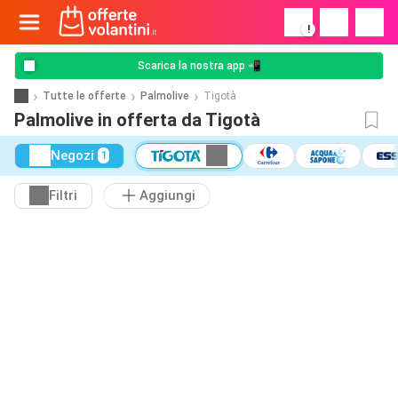
!
Scarica la nostra app 📲
Tutte le offerte
Palmolive
Tigotà
Palmolive in offerta da Tigotà
Negozi
1
Filtri
Aggiungi