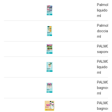
Palmoliv
liquido r
ml
Palmoliv
doccias
ml
PALMOL
saponet
PALMOLI
liquido r
ml
PALMOL
bagnosc
ml
PALMOL
bagnosc