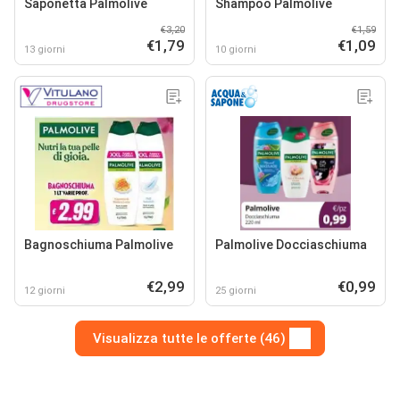
Saponetta Palmolive
Shampoo Palmolive
€3,20
€1,59
€1,79
€1,09
13 giorni
10 giorni
Bagnoschiuma Palmolive
Palmolive Docciaschiuma
€2,99
€0,99
12 giorni
25 giorni
Visualizza tutte le offerte (46)