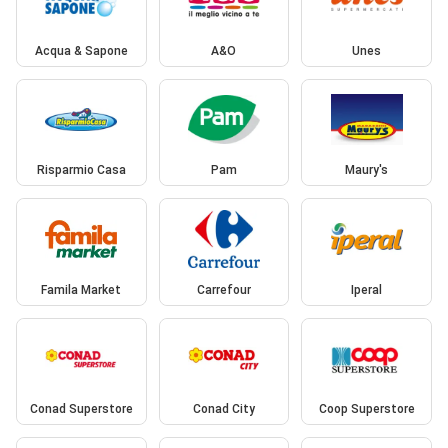
Acqua & Sapone
A&O
Unes
Risparmio Casa
Pam
Maury's
Famila Market
Carrefour
Iperal
Conad Superstore
Conad City
Coop Superstore