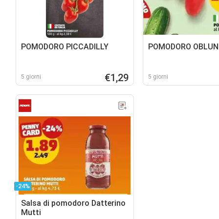
POMODORO PICCADILLY
POMODORO OBLUN
€1,29
5 giorni
5 giorni
-24%
Salsa di pomodoro Datterino
Mutti