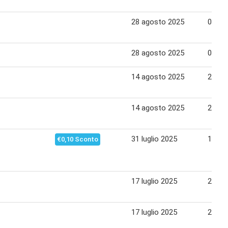
28 agosto 2025
07 se
28 agosto 2025
07 se
14 agosto 2025
24 ag
14 agosto 2025
24 ag
31 luglio 2025
10 ag
€0,10 Sconto
17 luglio 2025
27 lug
17 luglio 2025
27 lug