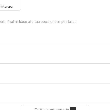
Interspar
i filiali in base alla tua posizione impostata:
Tutti i punti vendita