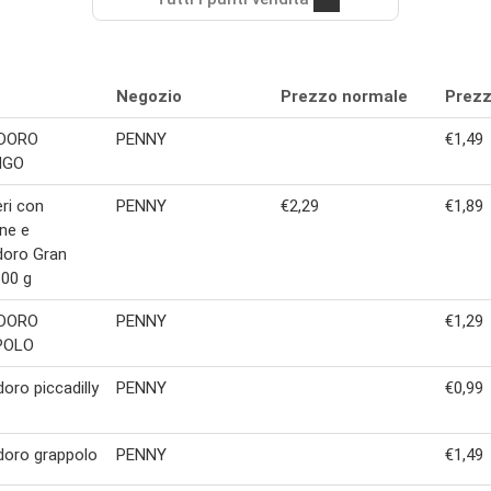
Negozio
Prezzo normale
Prezz
DORO
PENNY
€1,49
NGO
ri con
PENNY
€2,29
€1,89
ne e
oro Gran
00 g
DORO
PENNY
€1,29
POLO
ro piccadilly
PENNY
€0,99
oro grappolo
PENNY
€1,49