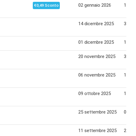
02 gennaio 2026
11 ge
€0,49 Sconto
14 dicembre 2025
31 di
01 dicembre 2025
14 di
20 novembre 2025
30 no
06 novembre 2025
16 no
09 ottobre 2025
19 ot
25 settembre 2025
05 ot
11 settembre 2025
21 se