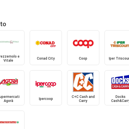
nto
rezzemolo e
Conad City
Coop
Iper Triscou
Vitale
upermercati
C+C Cash and
Docks
Ipercoop
Agorà
Carry
Cash&Carr