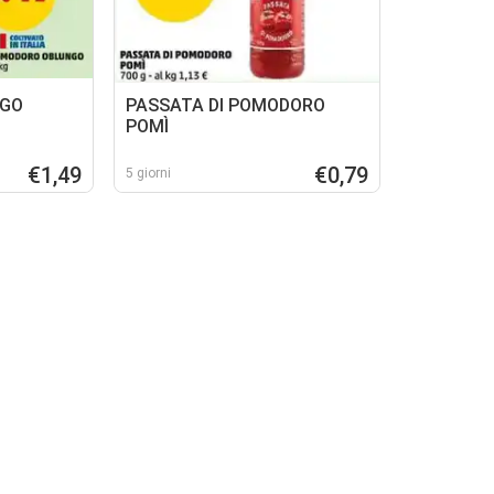
GO
PASSATA DI POMODORO
POMÌ
€1,49
€0,79
5 giorni