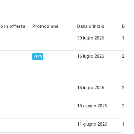
o in offerta
Promozione
Data d'inizio
Data 
30 luglio 2026
12 ag
16 luglio 2026
29 lug
-17%
16 luglio 2026
29 lug
18 giugno 2026
28 gi
11 giugno 2026
17 gi