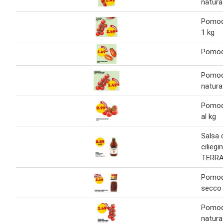
natura
Pomodo
1 kg
Pomod
Pomodo
natura
Pomod
al kg
Salsa
cilieg
TERRA
Pomodo
secco
Pomodo
natura