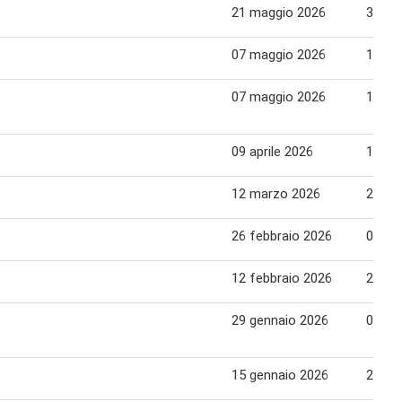
21 maggio 2026
31 ma
07 maggio 2026
17 ma
07 maggio 2026
17 ma
09 aprile 2026
19 apr
12 marzo 2026
22 ma
26 febbraio 2026
08 ma
12 febbraio 2026
22 fe
29 gennaio 2026
08 fe
15 gennaio 2026
25 ge