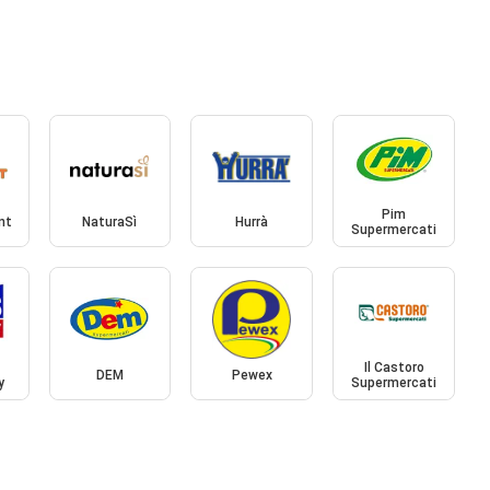
Pim
nt
NaturaSì
Hurrà
Supermercati
Il Castoro
DEM
Pewex
y
Supermercati