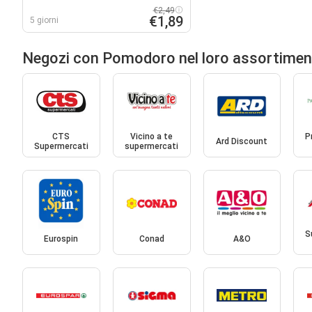
€2,49
€1,89
5 giorni
Negozi con Pomodoro nel loro assortime
CTS
Vicino a te
P
Ard Discount
Supermercati
supermercati
S
Eurospin
Conad
A&O