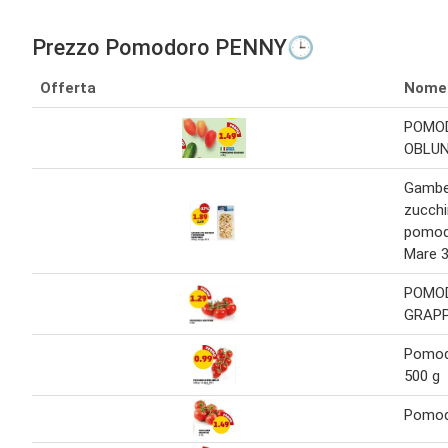
Prezzo Pomodoro PENNY🕒
Offerta
Nome
POMO
OBLU
Gambe
zucchi
pomod
Mare 3
POMO
GRAP
Pomodo
500 g
Pomod