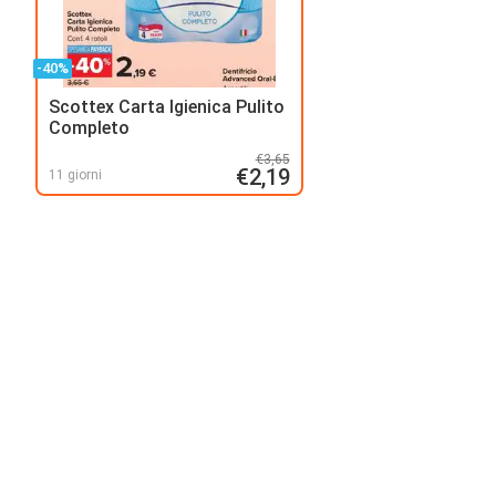
-40%
Scottex Carta Igienica Pulito
Completo
€3,65
€2,19
11 giorni