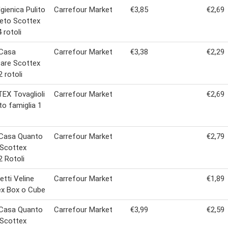
Igienica Pulito
Carrefour Market
€3,85
€2,69
eto Scottex
 rotoli
 Casa
Carrefour Market
€3,38
€2,29
are Scottex
 rotoli
X Tovaglioli
Carrefour Market
€2,69
o famiglia 1
 Casa Quanto
Carrefour Market
€2,79
 Scottex
2 Rotoli
etti Veline
Carrefour Market
€1,89
ex Box o Cube
 Casa Quanto
Carrefour Market
€3,99
€2,59
 Scottex