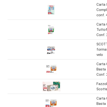
Carta 
Compl
conf. 4
Carta
Tuttof
Conf. 2
SCOTTE
format
velo
Carta
Basta
Conf. 
Fazzol
Scott
Carta
Basta