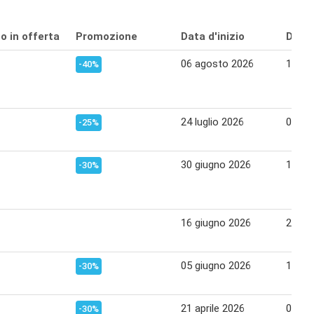
o in offerta
Promozione
Data d'inizio
Data 
06 agosto 2026
19 ag
-40%
24 luglio 2026
05 ag
-25%
30 giugno 2026
12 lug
-30%
16 giugno 2026
29 gi
05 giugno 2026
15 gi
-30%
21 aprile 2026
04 ma
-30%