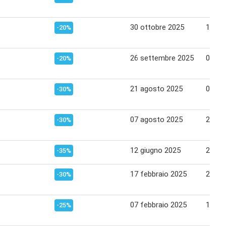
30 ottobre 2025
18 no
-20%
26 settembre 2025
09 ot
-20%
21 agosto 2025
04 se
-30%
07 agosto 2025
20 ag
-30%
12 giugno 2025
25 gi
-35%
17 febbraio 2025
27 fe
-30%
07 febbraio 2025
16 fe
-25%