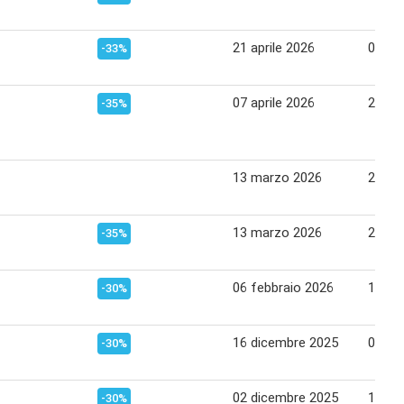
21 aprile 2026
04 ma
-33%
07 aprile 2026
20 apr
-35%
13 marzo 2026
23 ma
13 marzo 2026
23 ma
-35%
06 febbraio 2026
15 fe
-30%
16 dicembre 2025
01 ge
-30%
02 dicembre 2025
15 di
-30%