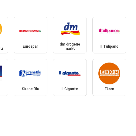
dm drogerie
Eurospar
Il Tulipano
ti
markt
Sirene Blu
Il Gigante
Ekom