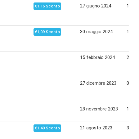
27 giugno 2024
10 lug
€1,16 Sconto
30 maggio 2024
12 gi
€1,09 Sconto
15 febbraio 2024
24 fe
27 dicembre 2023
04 ge
28 novembre 2023
11 di
21 agosto 2023
31 ag
€1,40 Sconto