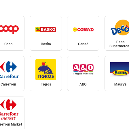
Deco
Coop
Basko
Conad
Supermerca
Carrefour
Tigros
A&O
Maury's
refour Market