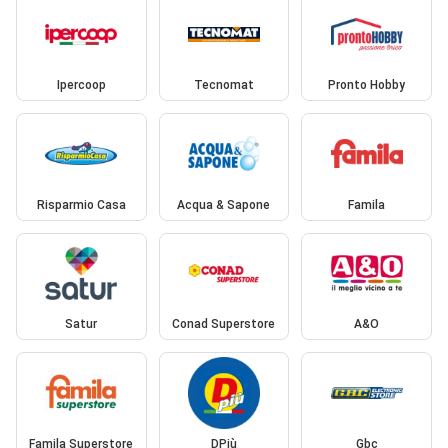
Ipercoop
Tecnomat
Pronto Hobby
Risparmio Casa
Acqua & Sapone
Famila
Satur
Conad Superstore
A&O
Famila Superstore
DPiù
Gbc