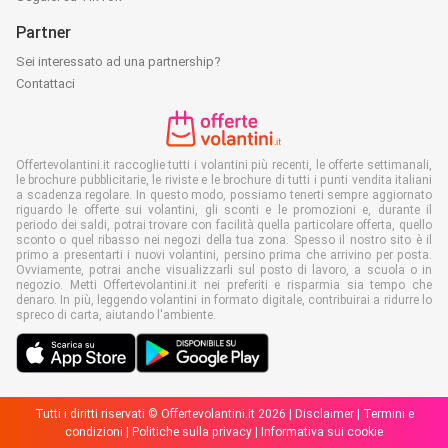
Partner
Sei interessato ad una partnership?
Contattaci
Offertevolantini.it raccoglie tutti i volantini più recenti, le offerte settimanali,
le brochure pubblicitarie, le riviste e le brochure di tutti i punti vendita italiani
a scadenza regolare. In questo modo, possiamo tenerti sempre aggiornato
riguardo le offerte sui volantini, gli sconti e le promozioni e, durante il
periodo dei saldi, potrai trovare con facilità quella particolare offerta, quello
sconto o quel ribasso nei negozi della tua zona. Spesso il nostro sito è il
primo a presentarti i nuovi volantini, persino prima che arrivino per posta.
Ovviamente, potrai anche visualizzarli sul posto di lavoro, a scuola o in
negozio. Metti Offertevolantini.it nei preferiti e risparmia sia tempo che
denaro. In più, leggendo volantini in formato digitale, contribuirai a ridurre lo
spreco di carta, aiutando l'ambiente.
Tutti i diritti riservati © Offertevolantini.it 2026 |
Disclaimer
|
Termini e
condizioni
|
Politiche sulla privacy
|
Informativa sui cookie