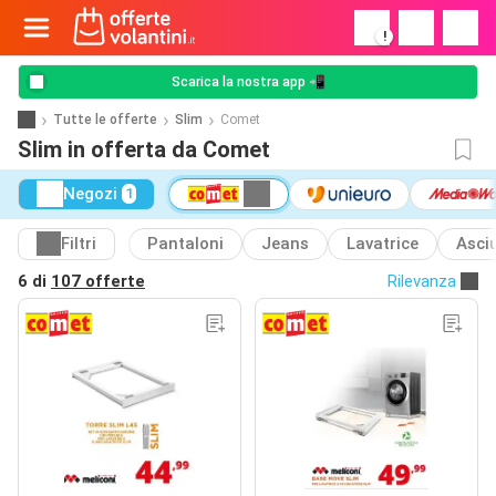
!
Scarica la nostra app 📲
Tutte le offerte
Slim
Comet
Slim in offerta da Comet
Negozi
1
Filtri
Pantaloni
Jeans
Lavatrice
Asci
6 di
107 offerte
Rilevanza