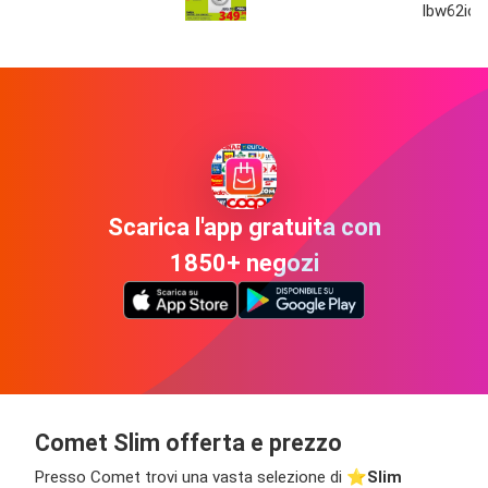
lbw62ics
Scarica l'app gratuita con
1850+ negozi
Comet Slim offerta e prezzo
Presso Comet trovi una vasta selezione di ⭐️
Slim