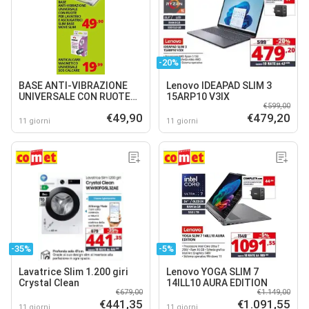
-20%
BASE ANTI-VIBRAZIONE
Lenovo IDEAPAD SLIM 3
UNIVERSALE CON RUOTE
15ARP10 V3IX
€599,00
PER LAVATRICI E
€49,90
€479,20
ASCIUGATRICI SLIM BASE
11 giorni
11 giorni
MOVE SLIM
-35%
-5%
Lavatrice Slim 1.200 giri
Lenovo YOGA SLIM 7
Crystal Clean
14ILL10 AURA EDITION
€679,00
€1.149,00
€441,35
€1.091,55
11 giorni
11 giorni