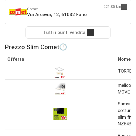
221.85 km
Comet
Via Arcevia, 12, 61032 Fano
Tutti i punti vendita
Prezzo Slim Comet🕒
Offerta
Nome
TORRE S
meliconi
MOVE SL
Samsung
cottura 
slim fit 
NZ64B50
Base ant