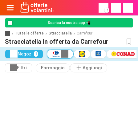
!
Scarica la nostra app 📲
Tutte le offerte
Stracciatella
Carrefour
Stracciatella in offerta da Carrefour
Negozi
1
Filtri
Formaggio
Aggiungi