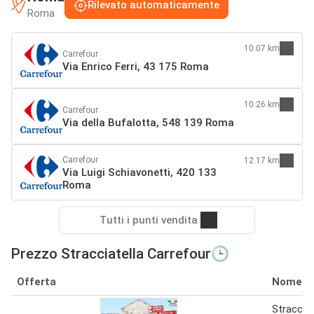
Rilevato automaticamente
Roma
10.07 km
Carrefour
Via Enrico Ferri, 43 175 Roma
10.26 km
Carrefour
Via della Bufalotta, 548 139 Roma
Carrefour
12.17 km
Via Luigi Schiavonetti, 420 133
Roma
Tutti i punti vendita
Prezzo Stracciatella Carrefour🕒
Offerta
Nome
Stracciat