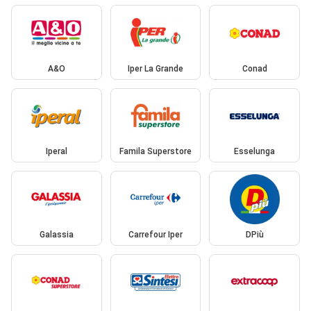
A&O
Iper La Grande
Conad
Iperal
Famila Superstore
Esselunga
Galassia
Carrefour Iper
DPiù