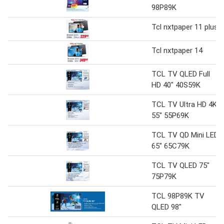
98P89K
Tcl nxtpaper 11 plus
Tcl nxtpaper 14
TCL TV QLED Full
HD 40" 40S59K
TCL TV Ultra HD 4K
55" 55P69K
TCL TV QD Mini LED
65" 65C79K
TCL TV QLED 75"
75P79K
TCL 98P89K TV
QLED 98"