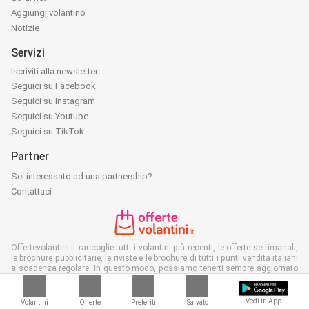
Aggiungi volantino
Notizie
Servizi
Iscriviti alla newsletter
Seguici su Facebook
Seguici su Instagram
Seguici su Youtube
Seguici su TikTok
Partner
Sei interessato ad una partnership?
Contattaci
Offertevolantini.it raccoglie tutti i volantini più recenti, le offerte settimanali,
le brochure pubblicitarie, le riviste e le brochure di tutti i punti vendita italiani
a scadenza regolare. In questo modo, possiamo tenerti sempre aggiornato
riguardo le offerte sui volantini, gli sconti e le promozioni e, durante il
periodo dei saldi, potrai trovare con facilità quella particolare offerta, quello
sconto o quel ribasso nei negozi della tua zona. Spesso il nostro sito è il
Vedi in App
Volantini
Offerte
Preferiti
Salvato