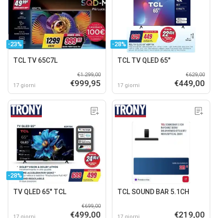
-23%
-28%
TCL TV 65C7L
TCL TV QLED 65"
€1.299,00
€629,00
€999,95
€449,00
17 giorni
17 giorni
-28%
TV QLED 65" TCL
TCL SOUND BAR 5.1CH
€699,00
€499,00
€219,00
17 giorni
17 giorni