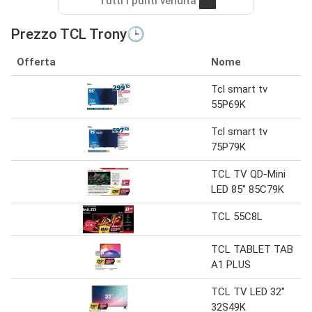
Tutti i punti vendita
Prezzo TCL Trony🕒
Offerta
Nome
Tcl smart tv
55P69K
Tcl smart tv
75P79K
TCL TV QD-Mini
LED 85" 85C79K
TCL 55C8L
TCL TABLET TAB
A1 PLUS
TCL TV LED 32"
32S49K