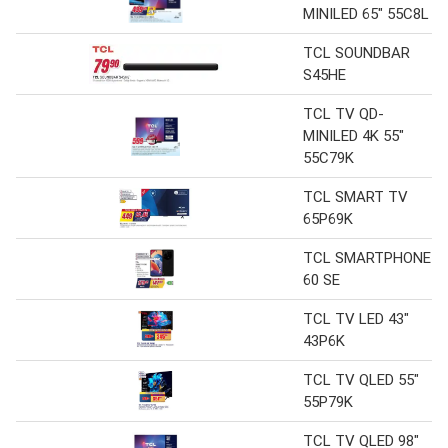
MINILED 65" 55C8L
TCL SOUNDBAR
S45HE
TCL TV QD-
MINILED 4K 55"
55C79K
TCL SMART TV
65P69K
TCL SMARTPHONE
60 SE
TCL TV LED 43"
43P6K
TCL TV QLED 55"
55P79K
TCL TV QLED 98"