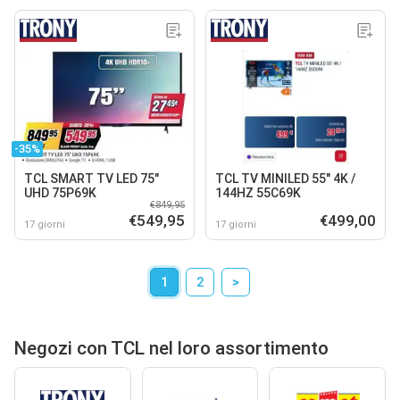
-35%
TCL SMART TV LED 75"
TCL TV MINILED 55" 4K /
UHD 75P69K
144HZ 55C69K
€849,95
€549,95
€499,00
17 giorni
17 giorni
1
2
>
Negozi con TCL nel loro assortimento