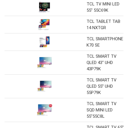
TCL TV MINI LED
55" 55C69K
TCL TABLET TAB
14 NXTGR
TCL SMARTPHONE
K70 SE
TCL SMART TV
QLED 43" UHD
43P79K
TCL SMART TV
QLED 55” UHD
55P79K
TCL SMART TV
SQD MINI LED
55"55C8L
TCL SMART TV 65”