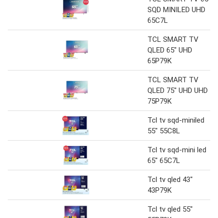
SQD MINILED UHD
65C7L
TCL SMART TV
QLED 65" UHD
65P79K
TCL SMART TV
QLED 75" UHD UHD
75P79K
Tcl tv sqd-miniled
55" 55C8L
Tcl tv sqd-mini led
65" 65C7L
Tcl tv qled 43"
43P79K
Tcl tv qled 55"