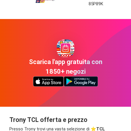
85P89K
Scarica l'app gratuita con
1850+ negozi
Trony TCL offerta e prezzo
Presso Trony trovi una vasta selezione di ⭐️
TCL