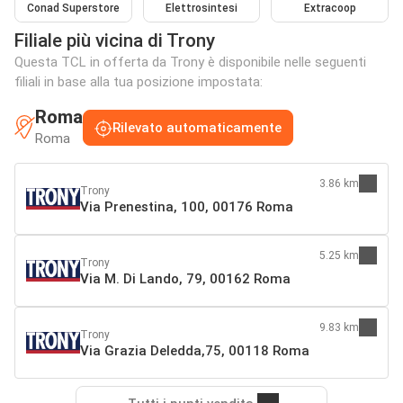
Conad Superstore
Elettrosintesi
Extracoop
Filiale più vicina di Trony
Questa TCL in offerta da Trony è disponibile nelle seguenti
filiali in base alla tua posizione impostata:
Roma
Rilevato automaticamente
Roma
3.86 km
Trony
Via Prenestina, 100, 00176 Roma
5.25 km
Trony
Via M. Di Lando, 79, 00162 Roma
9.83 km
Trony
Via Grazia Deledda,75, 00118 Roma