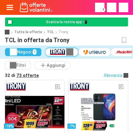
!
Scarica la nostra app 📲
Tutte le offerte
TCL
Trony
TCL in offerta da Trony
Negozi
1
Filtri
Aggiungi
32 di
73 offerte
Rilevanza
-18%
-7%