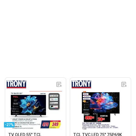
-27%
TV QLED 55" TCL
TCL TVC LED 75" 75P69K