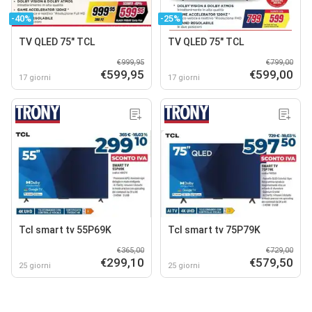
-40%
-25%
TV QLED 75" TCL
TV QLED 75" TCL
€999,95
€799,00
€599,95
€599,00
17 giorni
17 giorni
Tcl smart tv 55P69K
Tcl smart tv 75P79K
€365,00
€729,00
€299,10
€579,50
25 giorni
25 giorni