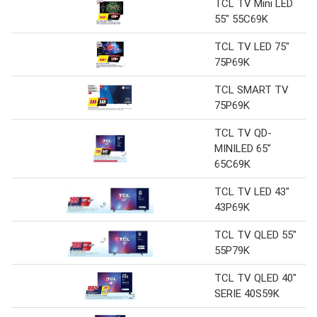
TCL TV Mini LED
55" 55C69K
TCL TV LED 75"
75P69K
TCL SMART TV
75P69K
TCL TV QD-
MINILED 65"
65C69K
TCL TV LED 43"
43P69K
TCL TV QLED 55"
55P79K
TCL TV QLED 40"
SERIE 40S59K