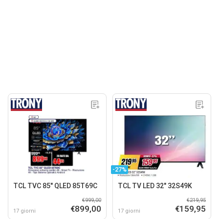
-27%
TCL TVC 85" QLED 85T69C
TCL TV LED 32" 32S49K
€999,00
€219,95
€899,00
€159,95
17 giorni
17 giorni