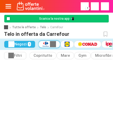
!
Scarica la nostra app 📲
Tutte le offerte
Telo
Carrefour
Telo in offerta da Carrefour
Negozi
1
Filtri
Copritutto
Mare
Gym
Microfibr