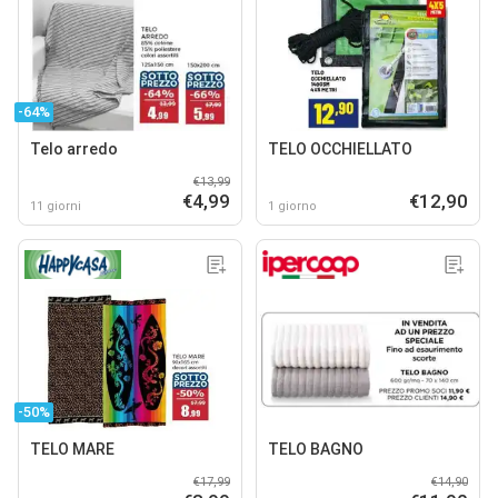
-64%
Telo arredo
TELO OCCHIELLATO
€13,99
€4,99
€12,90
11 giorni
1 giorno
-50%
TELO MARE
TELO BAGNO
€17,99
€14,90