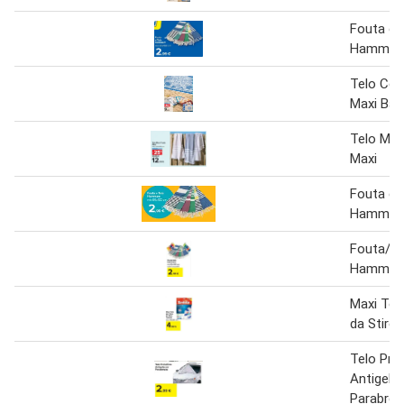
Fouta o 
Hamma
Telo Cop
Maxi Bat
Telo Mar
Maxi
Fouta o 
Hamma
Fouta/te
Hamma
Maxi Tel
da Stiro 
Telo Pro
Antigelo 
Parabrez