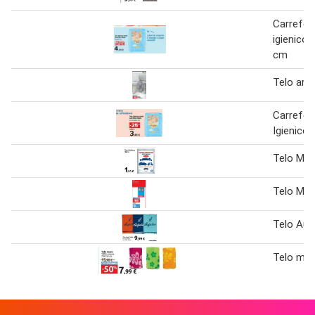
Carrefou
igienico
cm
Telo arr
Carrefou
Igienico
Telo Mul
Telo Me 
Telo Aust
Telo mar