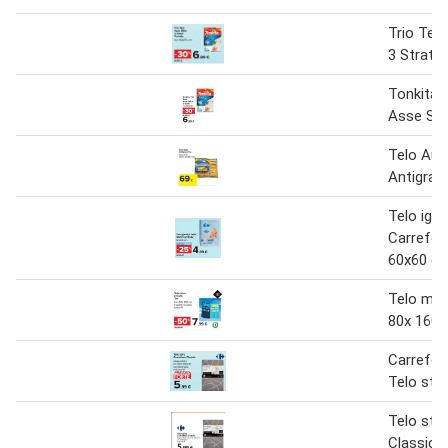
Trio Telo
3 Strati 
Tonkita T
Asse Stir
Telo Aut
Antigran
Telo igie
Carrefou
60x60 c
Telo mar
80x 160
Carrefou
Telo stir
Telo stir
Classic