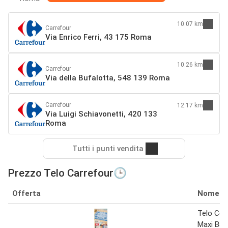
10.07 km
Carrefour
Via Enrico Ferri, 43 175 Roma
10.26 km
Carrefour
Via della Bufalotta, 548 139 Roma
Carrefour
12.17 km
Via Luigi Schiavonetti, 420 133
Roma
Tutti i punti vendita
Prezzo Telo Carrefour🕒
Offerta
Nome
Telo Cop
Maxi Bat