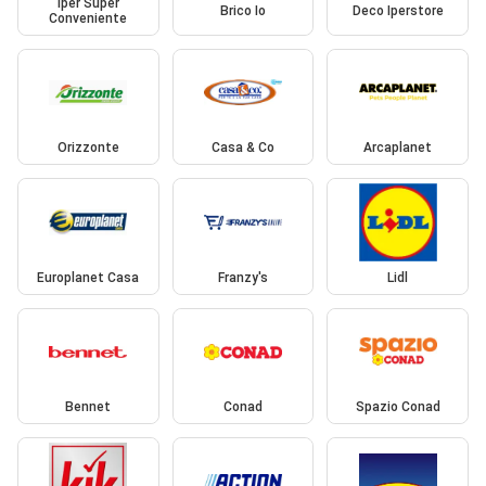
Iper Super
Brico Io
Deco Iperstore
Conveniente
Orizzonte
Casa & Co
Arcaplanet
Europlanet Casa
Franzy's
Lidl
Bennet
Conad
Spazio Conad