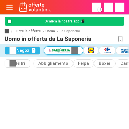
!
Scarica la nostra app 📲
Tutte le offerte
Uomo
La Saponeria
Uomo in offerta da La Saponeria
Negozi
1
Filtri
Abbigliamento
Felpa
Boxer
Cam