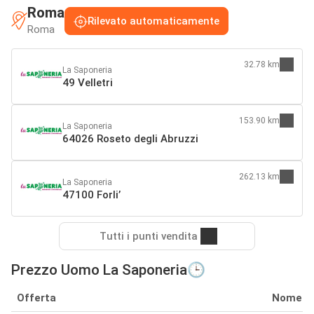
Roma
Rilevato automaticamente
Roma
32.78 km
La Saponeria
49 Velletri
153.90 km
La Saponeria
64026 Roseto degli Abruzzi
262.13 km
La Saponeria
47100 Forli’
Tutti i punti vendita
Prezzo Uomo La Saponeria🕒
Offerta
Nome