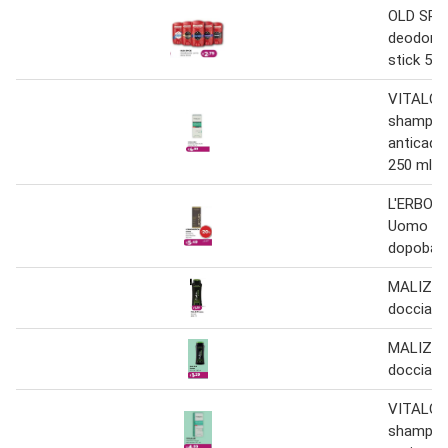
OLD SPI
deodora
stick 50 
VITALC
shampo
anticad
250 ml
L'ERBOR
Uomo ba
dopobarb
MALIZIA
doccia 2
MALIZIA
doccia 2
VITALC
shampo