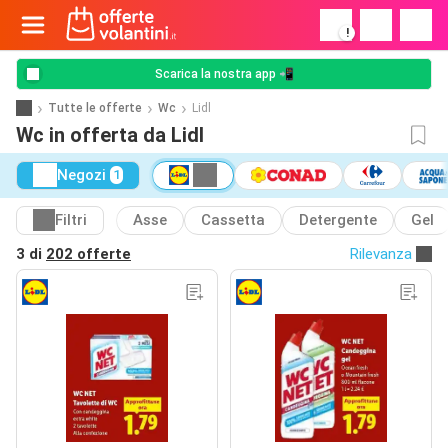
!
Scarica la nostra app 📲
Tutte le offerte
Wc
Lidl
Wc in offerta da Lidl
Negozi
1
Filtri
Asse
Cassetta
Detergente
Gel
3 di
202 offerte
Rilevanza