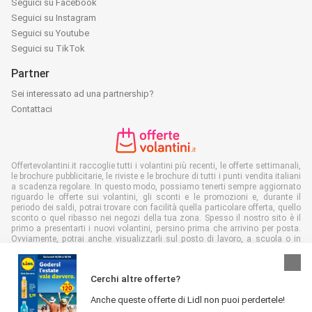
Seguici su Facebook
Seguici su Instagram
Seguici su Youtube
Seguici su TikTok
Partner
Sei interessato ad una partnership?
Contattaci
Offertevolantini.it raccoglie tutti i volantini più recenti, le offerte settimanali,
le brochure pubblicitarie, le riviste e le brochure di tutti i punti vendita italiani
a scadenza regolare. In questo modo, possiamo tenerti sempre aggiornato
riguardo le offerte sui volantini, gli sconti e le promozioni e, durante il
periodo dei saldi, potrai trovare con facilità quella particolare offerta, quello
sconto o quel ribasso nei negozi della tua zona. Spesso il nostro sito è il
primo a presentarti i nuovi volantini, persino prima che arrivino per posta.
Ovviamente, potrai anche visualizzarli sul posto di lavoro, a scuola o in
negozio. Metti Offertevolantini.it nei preferiti e risparmia sia tempo che
denaro. In più, leggendo volantini in formato digitale, contribuirai a ridurre lo
spreco di carta, aiutando l'ambiente.
Cerchi altre offerte?
Anche queste offerte di Lidl non puoi perdertele!