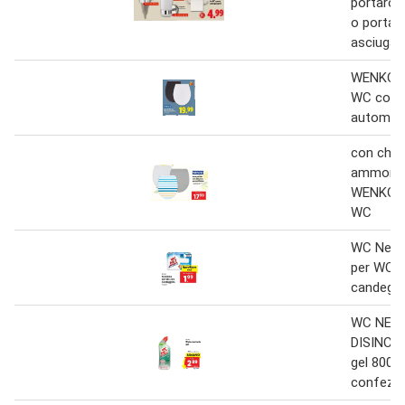
portarot
o porta
asciugaca
WENKO A
WC con c
automat
con chiu
ammorti
WENKO A
WC
WC Net T
per WC 
candeggi
WC NET
DISINC
gel 800 
confezi