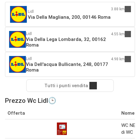
3.88 km
Lidl
Via Della Magliana, 200, 00146 Roma
Lidl
4.55 km
Via Della Lega Lombarda, 32, 00162
Roma
Lidl
4.98 km
Via Dell'acqua Bullicante, 248, 00177
Roma
Tutti i punti vendita
Prezzo Wc Lidl🕒
Offerta
Nome
WC NET 
di WC