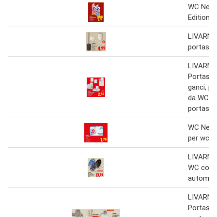
WC Net L
Edition
LIVARNO
portasc
LIVARNO
Portasap
ganci, po
da WC o
portasap
WC Net 2
per wc
LIVARNO
WC con c
automat
LIVARNO
Portaspaz