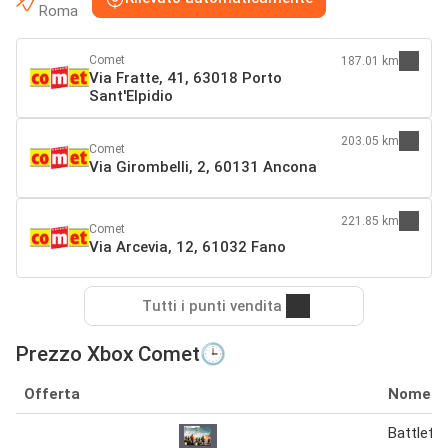
Roma
Comet
187.01 km
Via Fratte, 41, 63018 Porto
Sant'Elpidio
203.05 km
Comet
Via Girombelli, 2, 60131 Ancona
221.85 km
Comet
Via Arcevia, 12, 61032 Fano
Tutti i punti vendita
Prezzo Xbox Comet🕒
Offerta
Nome
Battlefie