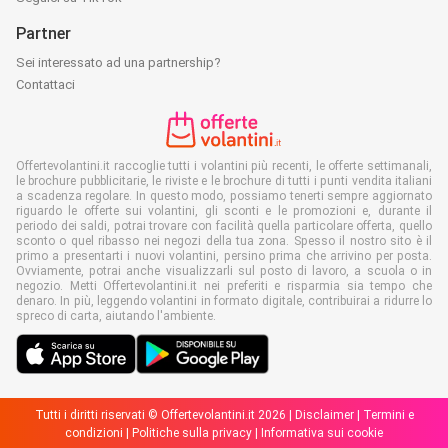
Partner
Sei interessato ad una partnership?
Contattaci
Offertevolantini.it raccoglie tutti i volantini più recenti, le offerte settimanali,
le brochure pubblicitarie, le riviste e le brochure di tutti i punti vendita italiani
a scadenza regolare. In questo modo, possiamo tenerti sempre aggiornato
riguardo le offerte sui volantini, gli sconti e le promozioni e, durante il
periodo dei saldi, potrai trovare con facilità quella particolare offerta, quello
sconto o quel ribasso nei negozi della tua zona. Spesso il nostro sito è il
primo a presentarti i nuovi volantini, persino prima che arrivino per posta.
Ovviamente, potrai anche visualizzarli sul posto di lavoro, a scuola o in
negozio. Metti Offertevolantini.it nei preferiti e risparmia sia tempo che
denaro. In più, leggendo volantini in formato digitale, contribuirai a ridurre lo
spreco di carta, aiutando l'ambiente.
Tutti i diritti riservati © Offertevolantini.it 2026 |
Disclaimer
|
Termini e
condizioni
|
Politiche sulla privacy
|
Informativa sui cookie