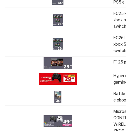
PS5 e xb
FC25 PS5
xbox swi
switch
FC26 PS5
xbox Swi
switch
F125 per
Hyperx c
gaming c
Battlefie
e xbox
Microsof
CONTRO
WIRELES
XBOX