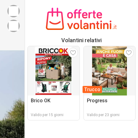
Volantini relativi
Trucco
Brico OK
Progress
Valido per 15 giorni
Valido per 23 giorni