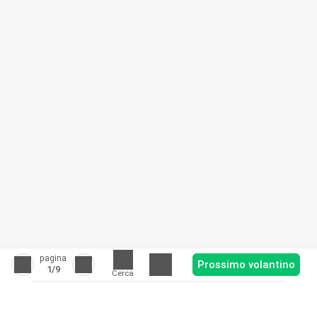
pagina
Prossimo volantino
1
/9
Cerca