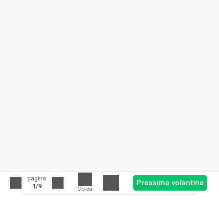
pagina
Prossimo volantino
1
/9
Cerca