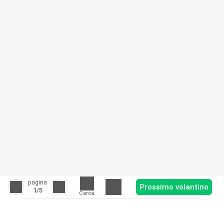
pagina
Prossimo volantino
1
/5
Cerca