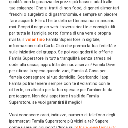
qualità, con la garanzia dei prezzi più bassi e adatti alle
tue esigenze! Che si tratti di non food, di generi alimentari
freschi o surgelati o di gastronomia, è sempre un piacere
fare acquisti. E le offerte della settimana non mancano
mai. Scopri il negozio web: troverai ricette e consigli utili
per tutta la famiglia sotto forma di una vera e propria
rivista, il
volantino
Famila Superstore in digitale,
informazioni sulla Carta Club che premia la tua fedeltà e
sulle iniziative del gruppo. Se poi vuoi goderti le offerte
Famila Superstore in tutta tranquillità senza stress né
code alla cassa, approfitta dei nuovi servizi! Famila Drive
per ritirare la spesa quando vuoi, Famila A Casa per
fartela consegnare al tuo domicilio. Scaricando l’app
Famila potrai tenere sempre con te il volantino con le
offerte, un alleato per la tua spesa e per l’ambiente da
proteggere. Non devi aspettare i saldi da Famila
Superstore, se vuoi garantirti il meglio!
Vuoi conoscere orari, indirizzo, numero di telefono degli
ipermercati Famila Superstore più vicini a te? Sapere
come usare un coupon? Clicca su
https://www.famila.it/