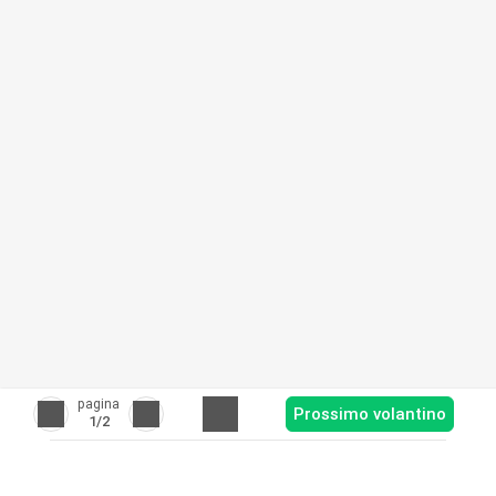
pagina
Prossimo volantino
1
/2