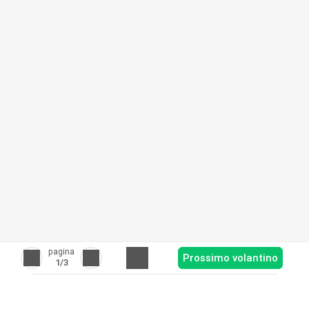
pagina
Prossimo volantino
1
/3