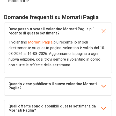
molto altro!
Domande frequenti su Mornati Paglia
Dove posso trovare il volantino Mornati Paglia più
recente di questa settimana?
Il volantino
Mornati Paglia
più recente lo sfogli
direttamente su questa pagina: volantino è valido dal 10-
08-2026 al 16-08-2026. Aggiorniamo la pagina a ogni
nuova edizione, così trovi sempre il volantino in corso
con tutte le offerte della settimana.
Quando viene pubblicato il nuovo volantino Mornati
Paglia?
Quali offerte sono disponibili questa settimana da
Mornati Paglia?