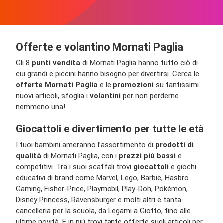
Offerte e volantino Mornati Paglia
Gli 8
punti vendita
di Mornati Paglia hanno tutto ciò di
cui grandi e piccini hanno bisogno per divertirsi. Cerca le
offerte Mornati Paglia
e le
promozioni
su tantissimi
nuovi articoli, sfoglia i
volantini
per non perderne
nemmeno una!
Giocattoli e divertimento per tutte le età
I tuoi bambini ameranno l’assortimento di
prodotti di
qualità
di Mornati Paglia, con i
prezzi più bassi
e
competitivi. Tra i suoi scaffali trovi
giocattoli
e giochi
educativi di brand come Marvel, Lego, Barbie, Hasbro
Gaming, Fisher-Price, Playmobil, Play-Doh, Pokémon,
Disney Princess, Ravensburger e molti altri e tanta
cancelleria per la scuola, da Legami a Giotto, fino alle
ultime novità. E in più trovi tante offerte sugli articoli per