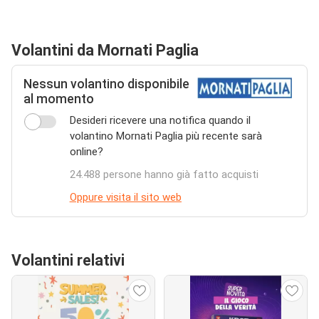
Volantini da Mornati Paglia
Nessun volantino disponibile
al momento
Desideri ricevere una notifica quando il
volantino Mornati Paglia più recente sarà
online?
24.488 persone hanno già fatto acquisti
Oppure visita il sito web
Volantini relativi