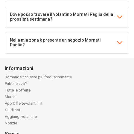
Dove posso trovare il volantino Mornati Paglia della
prossima settimana?
Nella mia zona è presente un negozio Mornati
Paglia?
Informazioni
Domande richieste più frequentemente
Pubblicizza?
Tutte le offerte
Marchi
App Offertevolantini.it
Su di noi
Aggiungi volantino
Notizie
Servizi