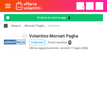
!
Scarica la nostra app 📲
Negozi
Mornati Paglia
Volantini
Volantino Mornati Paglia
Volantini
Punti vendita
9
Ultimo aggiornamento: venerdì 17 luglio 2026