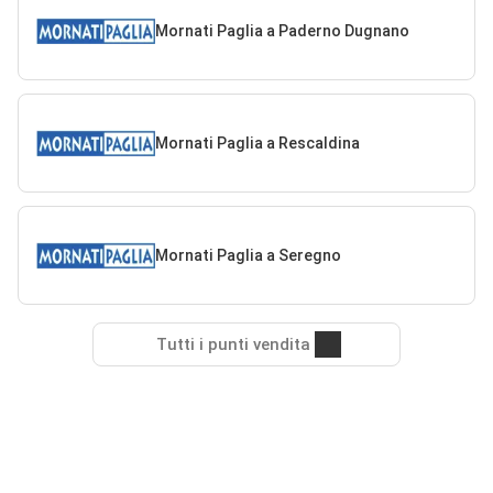
Mornati Paglia a Paderno Dugnano
Mornati Paglia a Rescaldina
Mornati Paglia a Seregno
Tutti i punti vendita