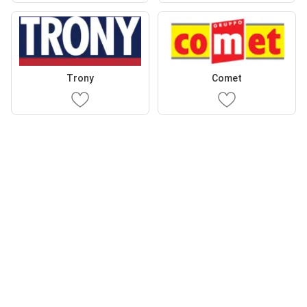
Trony
Comet