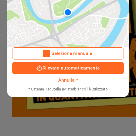
Selezione manuale
Rilevato automaticamente
Annulla *
* Catania Tenutella (Misterbianco) è utilizzato