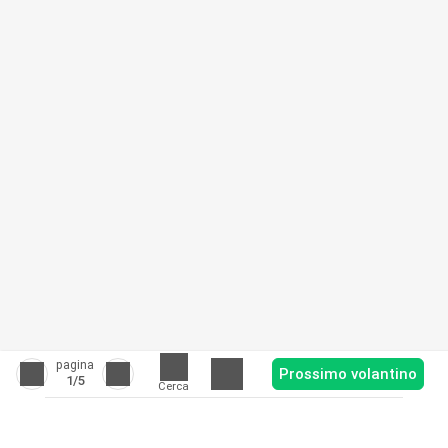
pagina
Prossimo volantino
1
/5
Cerca