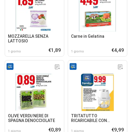
MOZZARELLA SENZA
Carne in Gelatina
LATTOSIO
€1,89
€4,49
1 giorno
1 giorno
OLIVE VERDI/NERE DI
TRITATUTTO
SPAGNA DENOCCIOLATE
RICARICABILE CON
CIOTOLA IN VETRO
€0,89
€9,99
'NORMENDE'
1 giorno
1 giorno