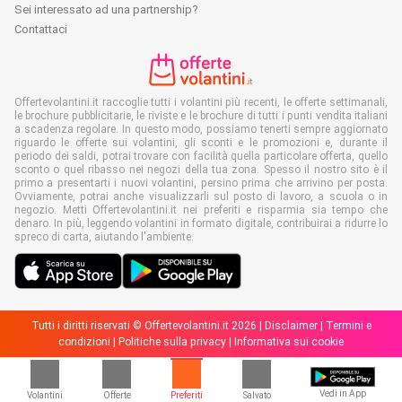
Sei interessato ad una partnership?
Contattaci
Offertevolantini.it raccoglie tutti i volantini più recenti, le offerte settimanali,
le brochure pubblicitarie, le riviste e le brochure di tutti i punti vendita italiani
a scadenza regolare. In questo modo, possiamo tenerti sempre aggiornato
riguardo le offerte sui volantini, gli sconti e le promozioni e, durante il
periodo dei saldi, potrai trovare con facilità quella particolare offerta, quello
sconto o quel ribasso nei negozi della tua zona. Spesso il nostro sito è il
primo a presentarti i nuovi volantini, persino prima che arrivino per posta.
Ovviamente, potrai anche visualizzarli sul posto di lavoro, a scuola o in
negozio. Metti Offertevolantini.it nei preferiti e risparmia sia tempo che
denaro. In più, leggendo volantini in formato digitale, contribuirai a ridurre lo
spreco di carta, aiutando l'ambiente.
Tutti i diritti riservati © Offertevolantini.it 2026 |
Disclaimer
|
Termini e
condizioni
|
Politiche sulla privacy
|
Informativa sui cookie
Vedi in App
Volantini
Offerte
Preferiti
Salvato