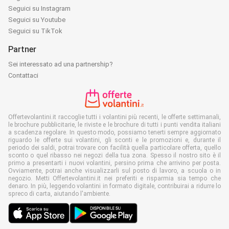
Seguici su Instagram
Seguici su Youtube
Seguici su TikTok
Partner
Sei interessato ad una partnership?
Contattaci
Offertevolantini.it raccoglie tutti i volantini più recenti, le offerte settimanali,
le brochure pubblicitarie, le riviste e le brochure di tutti i punti vendita italiani
a scadenza regolare. In questo modo, possiamo tenerti sempre aggiornato
riguardo le offerte sui volantini, gli sconti e le promozioni e, durante il
periodo dei saldi, potrai trovare con facilità quella particolare offerta, quello
sconto o quel ribasso nei negozi della tua zona. Spesso il nostro sito è il
primo a presentarti i nuovi volantini, persino prima che arrivino per posta.
Ovviamente, potrai anche visualizzarli sul posto di lavoro, a scuola o in
negozio. Metti Offertevolantini.it nei preferiti e risparmia sia tempo che
denaro. In più, leggendo volantini in formato digitale, contribuirai a ridurre lo
spreco di carta, aiutando l'ambiente.